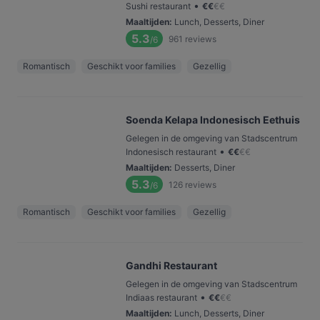
•
Sushi restaurant
€
€
€
€
Maaltijden
:
Lunch, Desserts, Diner
5.3
961
reviews
/6
Romantisch
Geschikt voor families
Gezellig
Soenda Kelapa Indonesisch Eethuis
Gelegen in de omgeving van Stadscentrum
•
Indonesisch restaurant
€
€
€
€
Maaltijden
:
Desserts, Diner
5.3
126
reviews
/6
Romantisch
Geschikt voor families
Gezellig
Gandhi Restaurant
Gelegen in de omgeving van Stadscentrum
•
Indiaas restaurant
€
€
€
€
Maaltijden
:
Lunch, Desserts, Diner