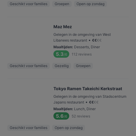
Geschikt voor families
Groepen
Open op zondag
Maz Mez
Gelegen in de omgeving van West
•
Libanees restaurant
€
€
€
€
Maaltijden
:
Desserts, Diner
5.3
112
reviews
/6
Geschikt voor families
Gezellig
Groepen
Tokyo Ramen Takeichi Kerkstraat
Gelegen in de omgeving van Stadscentrum
•
Japans restaurant
€
€
€
€
Maaltijden
:
Lunch, Diner
5.6
52
reviews
/6
Geschikt voor families
Open op zondag