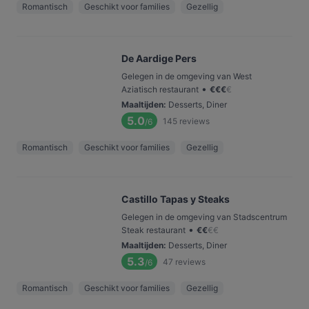
Romantisch
Geschikt voor families
Gezellig
De Aardige Pers
Gelegen in de omgeving van West
•
Aziatisch restaurant
€
€
€
€
Maaltijden
:
Desserts, Diner
5.0
145
reviews
/6
Romantisch
Geschikt voor families
Gezellig
Castillo Tapas y Steaks
Gelegen in de omgeving van Stadscentrum
•
Steak restaurant
€
€
€
€
Maaltijden
:
Desserts, Diner
5.3
47
reviews
/6
Romantisch
Geschikt voor families
Gezellig