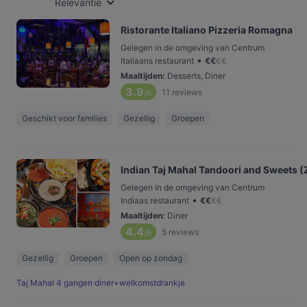
Relevantie
Ristorante Italiano Pizzeria Romagna
Gelegen in de omgeving van Centrum
•
Italiaans restaurant
€
€
€
€
Maaltijden
:
Desserts, Diner
3.9
11
reviews
/6
Geschikt voor families
Gezellig
Groepen
Indian Taj Mahal Tandoori and Sweets 
Gelegen in de omgeving van Centrum
•
Indiaas restaurant
€
€
€
€
Maaltijden
:
Diner
4.4
5
reviews
/6
Gezellig
Groepen
Open op zondag
Taj Mahal 4 gangen diner+welkomstdrankje