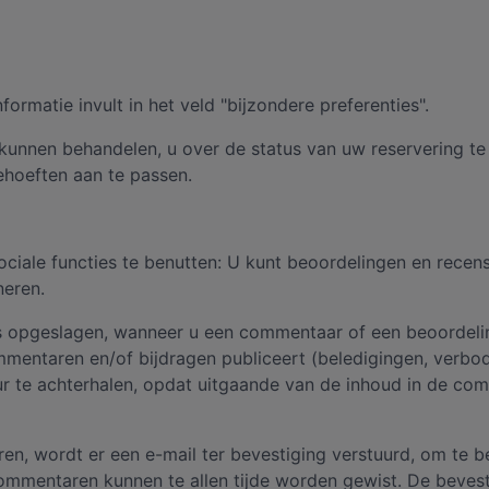
formatie invult in het veld "bijzondere preferenties".
unnen behandelen, u over de status van uw reservering te
hoeften aan te passen.
ociale functies te benutten: U kunt beoordelingen en rece
neren.
s opgeslagen, wanneer u een commentaar of een beoordelin
mentaren en/of bijdragen publiceert (beledigingen, verbode
teur te achterhalen, opdat uitgaande van de inhoud in de co
, wordt er een e-mail ter bevestiging verstuurd, om te b
mentaren kunnen te allen tijde worden gewist. De bevestig