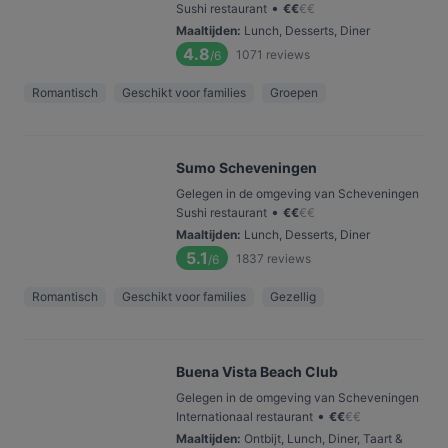
•
Sushi restaurant
€
€
€
€
Maaltijden
:
Lunch, Desserts, Diner
4.8
1071
reviews
/6
Romantisch
Geschikt voor families
Groepen
Sumo Scheveningen
Gelegen in de omgeving van Scheveningen
•
Sushi restaurant
€
€
€
€
Maaltijden
:
Lunch, Desserts, Diner
5.1
1837
reviews
/6
Romantisch
Geschikt voor families
Gezellig
Buena Vista Beach Club
Gelegen in de omgeving van Scheveningen
•
Internationaal restaurant
€
€
€
€
Maaltijden
:
Ontbijt, Lunch, Diner, Taart &