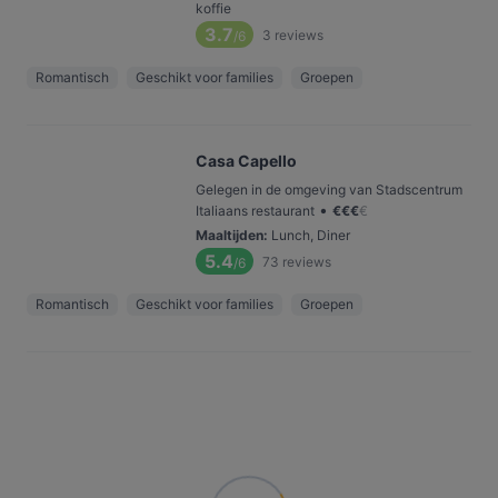
koffie
3.7
3
reviews
/6
Romantisch
Geschikt voor families
Groepen
Casa Capello
Gelegen in de omgeving van Stadscentrum
•
Italiaans restaurant
€
€
€
€
Maaltijden
:
Lunch, Diner
5.4
73
reviews
/6
Romantisch
Geschikt voor families
Groepen