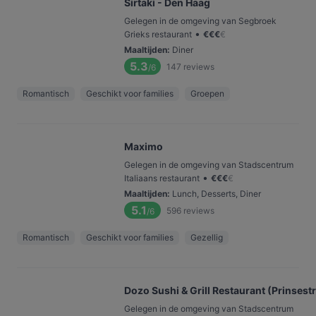
Sirtaki - Den Haag
Gelegen in de omgeving van Segbroek
•
Grieks restaurant
€
€
€
€
Maaltijden
:
Diner
5.3
147
reviews
/6
Romantisch
Geschikt voor families
Groepen
Maximo
Gelegen in de omgeving van Stadscentrum
•
Italiaans restaurant
€
€
€
€
Maaltijden
:
Lunch, Desserts, Diner
5.1
596
reviews
/6
Romantisch
Geschikt voor families
Gezellig
Dozo Sushi & Grill Restaurant (Prinsestr
Gelegen in de omgeving van Stadscentrum