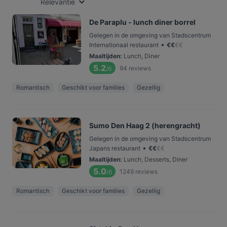
Relevantie
De Paraplu - lunch diner borrel
Gelegen in de omgeving van Stadscentrum
•
Internationaal restaurant
€
€
€
€
Maaltijden
:
Lunch, Diner
5.2
94
reviews
/6
Romantisch
Geschikt voor families
Gezellig
Sumo Den Haag 2 (herengracht)
Gelegen in de omgeving van Stadscentrum
•
Japans restaurant
€
€
€
€
Maaltijden
:
Lunch, Desserts, Diner
5.0
1249
reviews
/6
Romantisch
Geschikt voor families
Gezellig