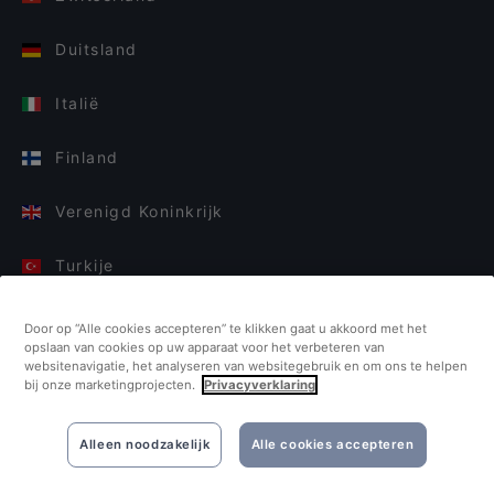
Duitsland
Italië
Finland
Verenigd Koninkrijk
Turkije
Nederland
Door op “Alle cookies accepteren” te klikken gaat u akkoord met het
opslaan van cookies op uw apparaat voor het verbeteren van
websitenavigatie, het analyseren van websitegebruik en om ons te helpen
Singapore
bij onze marketingprojecten.
Privacyverklaring
Alleen noodzakelijk
Alle cookies accepteren