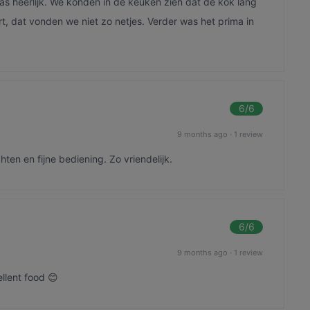
s heerlijk. We konden in de keuken zien dat de kok lang
rt, dat vonden we niet zo netjes. Verder was het prima in
6
/6
9 months ago
·
1 review
ten en fijne bediening. Zo vriendelijk.
6
/6
9 months ago
·
1 review
llent food 😊