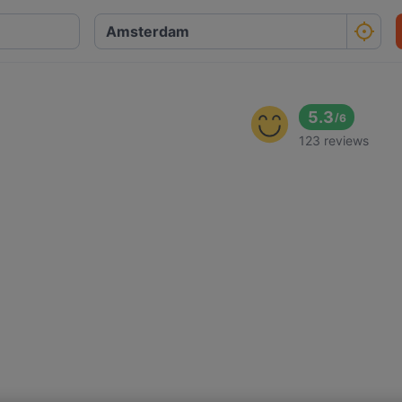
5.3
/
6
123 reviews