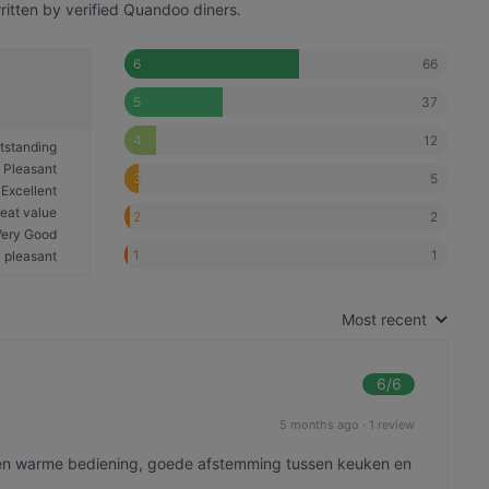
ritten by verified Quandoo diners.
66
6
37
5
12
4
tstanding
Pleasant
5
3
Excellent
eat value
2
2
Very Good
1
1
 pleasant
Most recent
6
/6
5 months ago
·
1 review
 een warme bediening, goede afstemming tussen keuken en