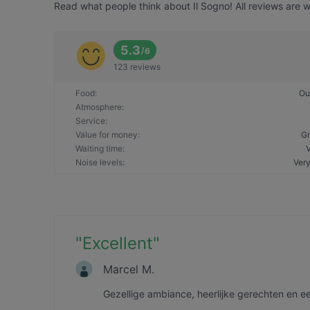
Read what people think about Il Sogno! All reviews are w
5.3
/
6
123 reviews
Food
:
Ou
Atmosphere
:
Service
:
Value for money
:
Gr
Waiting time
:
Noise levels
:
Very
"
Excellent
"
Marcel M.
Gezellige ambiance, heerlijke gerechten en