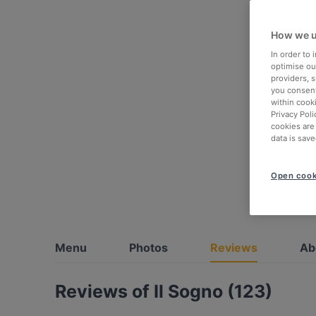
How we u
In order to
optimise our
providers, 
you consent
within cook
Privacy Poli
cookies are
data is save
Open cook
Menu
Photos
Reviews
Ab
Reviews of Il Sogno (123)