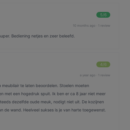
5
/6
10 months ago
·
1 review
 super. Bediening netjes en zeer beleefd.
4
/6
a year ago
·
1 review
 meubilair te laten beoordelen. Stoelen moeten
n met een hogedruk spuit. Ik ben er ca 8 jaar niet meer
teeds dezelfde oude meuk, nodigt niet uit. De kozijnen
an de wand. Heelveel sukses is je van harte toegewenst.