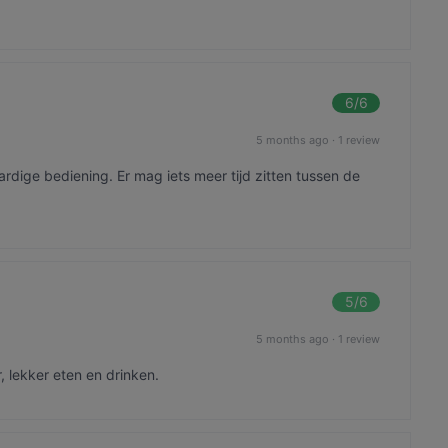
6
/6
5 months ago
·
1 review
aardige bediening. Er mag iets meer tijd zitten tussen de
5
/6
5 months ago
·
1 review
, lekker eten en drinken.