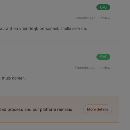
6
/6
7 months ago
·
1 review
aurant en vriendelijk personeel. snelle service.
5
/6
7 months ago
·
1 review
s thuis komen.
ased process and our platform remains
More details