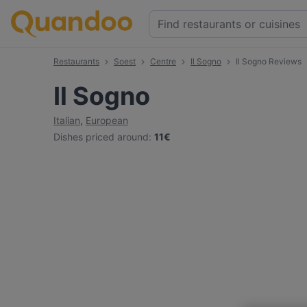
Restaurants
Soest
Centre
Il Sogno
Il Sogno Reviews
Il Sogno
Italian
,
European
Dishes priced around
:
11€