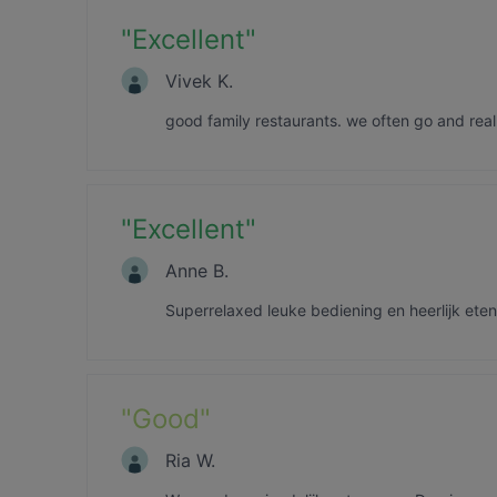
"
Excellent
"
Vivek K.
good family restaurants. we often go and reall
"
Excellent
"
Anne B.
Superrelaxed leuke bediening en heerlijk eten
"
Good
"
Ria W.