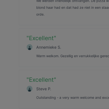
We werden vriendelijk ontvangen. De pizza wa
blond haar had en dat had ze niet in een staa
orde.
"
Excellent
"
Annemieke S.
Warm welkom. Gezellig en verrukkelijke gerech
"
Excellent
"
Steve P.
Outstanding - a very warm welcome and exce