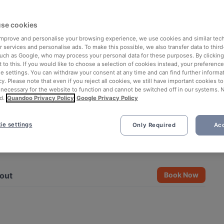
se cookies
 improve and personalise your browsing experience, we use cookies and similar tec
 services and personalise ads. To make this possible, we also transfer data to third
such as Google, who may process your personal data for these purposes. By clicking 
 to this. If you would like to choose a selection of cookies instead, your preferenc
ie settings. You can withdraw your consent at any time and can find further informat
cy. Please note that even if you reject all cookies, we still have important cookies t
 necessary for the website to function and cannot be switched off in our systems. 
d.
Quandoo Privacy Policy
Google Privacy Policy
ie settings
Only Required
Acc
See all 14 photos
out
Book Now