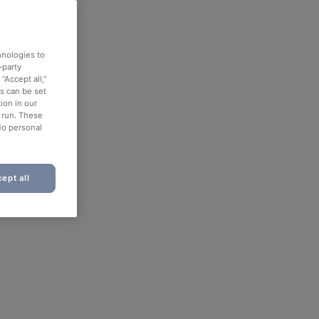
hnologies to
-party
“Accept all,”
es can be set
ion in our
o run. These
No personal
ept all