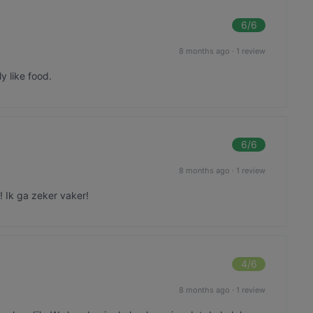
6
/6
8 months ago
·
1 review
y like food.
6
/6
8 months ago
·
1 review
! Ik ga zeker vaker!
4
/6
8 months ago
·
1 review