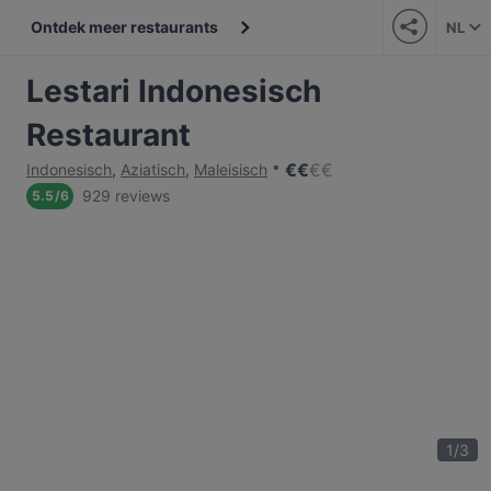
Ontdek meer restaurants
NL
Lestari Indonesisch
Restaurant
€
€
€
€
Indonesisch
,
Aziatisch
,
Maleisisch
929 reviews
5.5
/
6
1
/
3