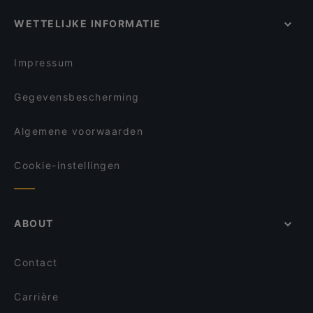
RAI, Amsterdam
Restaurants Voor Casual Eten in Arnhem
Jan
WETTELIJKE INFORMATIE
Restaurants die geschikt zijn voor families in
Sumo Nijmegen
Arnhem
Restaurant 't Gesprek
Restaurants Met Zitplaatsen Buiten in Arnhem
Impressum
Gegevensbescherming
Algemene voorwaarden
Cookie-instellingen
ABOUT
Contact
Carrière