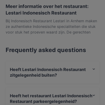
Meer informatie over het restaurant:
Lestari Indonesisch Restaurant
Bij Indonesisch Restaurant Lestari in Arnhem maken
ze authentieke Indonesische specialiteiten die stuk
voor stuk het proeven waard zijn. De gerechten
worden met verse producten en zorg gecreëerd
zodat de rijke smaken van de Indonesisch keuken
Frequently asked questions
perfect naar voren komen. De menukaart van deze
zaak aan de Nieuwstraat is uitgebreid en gevarieerd.
Verschillende soorten saté, soepen, curry’s, vlees-
en visgerechten en vegetarische maaltijden vragen
Heeft Lestari Indonesisch Restaurant
er om geproefd te worden. Wanneer je in het
zitgelegenheid buiten?
weekend bij Indonesisch Restaurant Lestari in het
centrum van Arnhem komt eten, kun je genieten van
Ja, Lestari Indonesisch Restaurant heeft zitgelegenheid
het befaamde Lestaribuffet: je mag zoveel als je wilt
buiten.
smullen van maar liefst 25 gerechten, die met veel
Heeft het restaurant Lestari Indonesisch
kennis en passie zijn bereid.
Restaurant parkeergelegenheid?