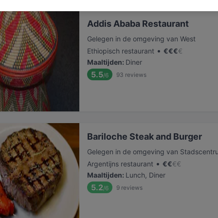
Addis Ababa Restaurant
Gelegen in de omgeving van West
•
Ethiopisch restaurant
€
€
€
€
Maaltijden
:
Diner
5.5
93
reviews
/6
Bariloche Steak and Burger
Gelegen in de omgeving van Stadscentr
•
Argentijns restaurant
€
€
€
€
Maaltijden
:
Lunch, Diner
5.2
9
reviews
/6