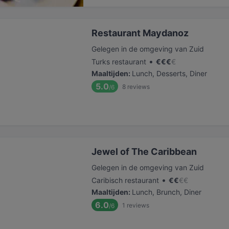
Restaurant Maydanoz
Gelegen in de omgeving van Zuid
•
Turks restaurant
€
€
€
€
Maaltijden
:
Lunch, Desserts, Diner
5.0
8
reviews
/6
Jewel of The Caribbean
Gelegen in de omgeving van Zuid
•
Caribisch restaurant
€
€
€
€
Maaltijden
:
Lunch, Brunch, Diner
6.0
1
reviews
/6