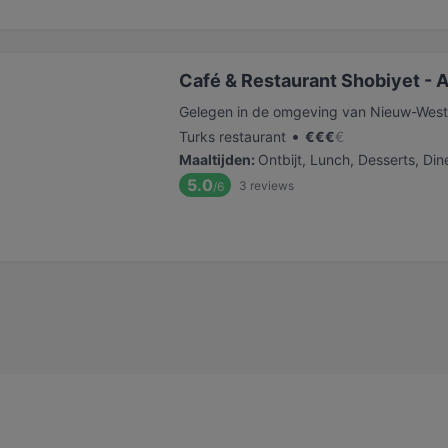
Café & Restaurant Shobiyet -
Gelegen in de omgeving van Nieuw-West
•
Turks restaurant
€
€
€
€
Maaltijden
:
Ontbijt, Lunch, Desserts, Din
5.0
3
reviews
/6