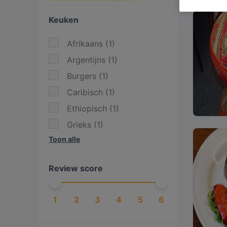
Keuken
Afrikaans
(
1
)
Argentijns
(
1
)
Burgers
(
1
)
Caribisch
(
1
)
Ethiopisch
(
1
)
Grieks
(
1
)
Toon alle
Libanees
(
1
)
Mediterraans
(
1
)
Review score
Steak
(
1
)
Turks
(
2
)
1
2
3
4
5
6