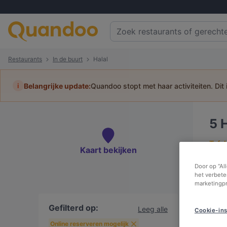
Restaurants
In de buurt
Halal
i
Belangrijke update:
Quandoo stopt met haar activiteiten. Dit
5
Tafel
Kaart bekijken
Door op “Al
het verbete
marketingp
In
Gefilterd op:
Leeg alle
Cookie-ins
Online reserveren mogelijk