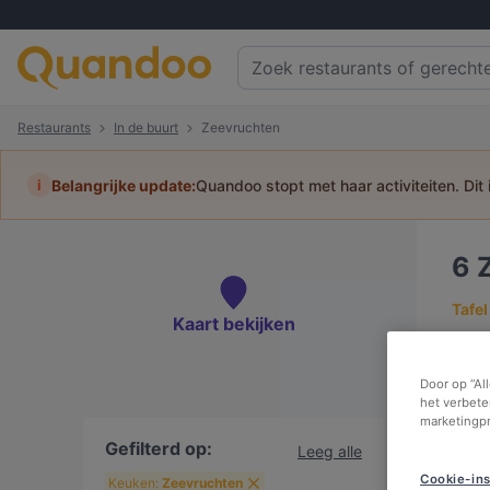
Restaurants
In de buurt
Zeevruchten
i
Belangrijke update:
Quandoo stopt met haar activiteiten. Dit
6
Tafel
Kaart bekijken
Door op “Al
het verbete
marketingp
In
Gefilterd op:
Leeg alle
Cookie-ins
Keuken:
Zeevruchten