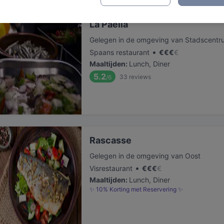
La Paella
Gelegen in de omgeving van Stadscentr
•
Spaans restaurant
€
€
€
€
Maaltijden
:
Lunch, Diner
5.2
33
reviews
/6
Rascasse
Gelegen in de omgeving van Oost
•
Visrestaurant
€
€
€
€
Maaltijden
:
Lunch, Diner
✨ 10% Korting met Reservering ✨