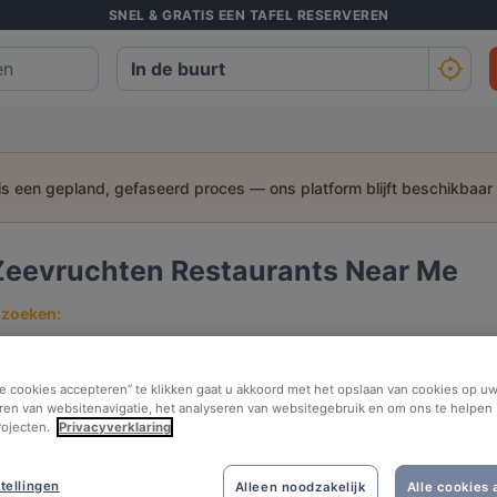
SNEL & GRATIS EEN TAFEL RESERVEREN
 is een gepland, gefaseerd proces — ons platform blijft beschikbaar
Zeevruchten Restaurants Near Me
 zoeken:
Personen
Datum
Tijds
le cookies accepteren” te klikken gaat u akkoord met het opslaan van cookies op uw
ren van websitenavigatie, het analyseren van websitegebruik en om ons te helpen 
rojecten.
Privacyverklaring
 de buurt
Best beoordeeld
tellingen
Alleen noodzakelijk
Alle cookies