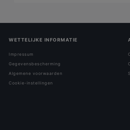
Vis
(
3
)
Zeevruchten
(
6
)
Zuid-Amerikaans
(
11
)
WETTELIJKE INFORMATIE
Impressum
Gegevensbescherming
Algemene voorwaarden
Cookie-instellingen