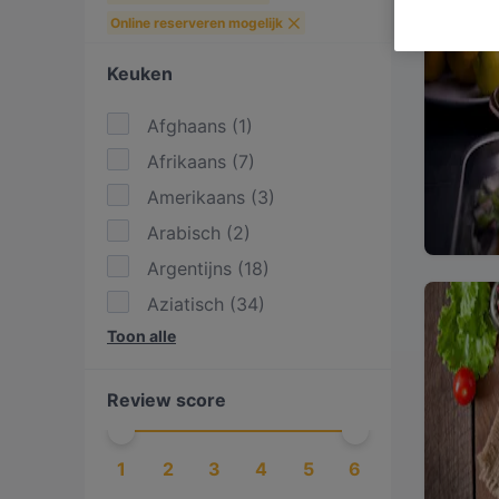
Online reserveren mogelijk
Keuken
Afghaans
(
1
)
Afrikaans
(
7
)
Amerikaans
(
3
)
Arabisch
(
2
)
Argentijns
(
18
)
Aziatisch
(
34
)
Toon alle
BBQ
(
7
)
Borrelen
(
1
)
Review score
Burgers
(
5
)
Caribisch
(
1
)
1
2
3
4
5
6
Chinees
(
7
)