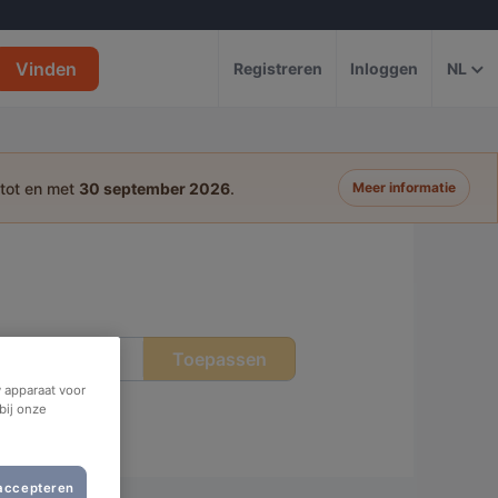
Vinden
Registreren
Inloggen
NL
 tot en met
30 september 2026
.
Meer informatie
Toepassen
tip
 apparaat voor
bij onze
 accepteren