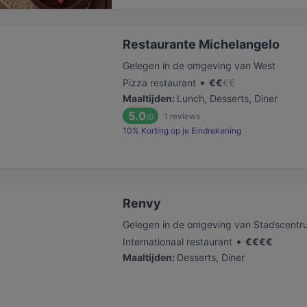
Restaurante Michelangelo
Gelegen in de omgeving van West
•
Pizza restaurant
€
€
€
€
Maaltijden
:
Lunch, Desserts, Diner
5.0
1
reviews
/6
10% Korting op je Eindrekening
Renvy
Gelegen in de omgeving van Stadscentr
•
Internationaal restaurant
€
€
€
€
Maaltijden
:
Desserts, Diner