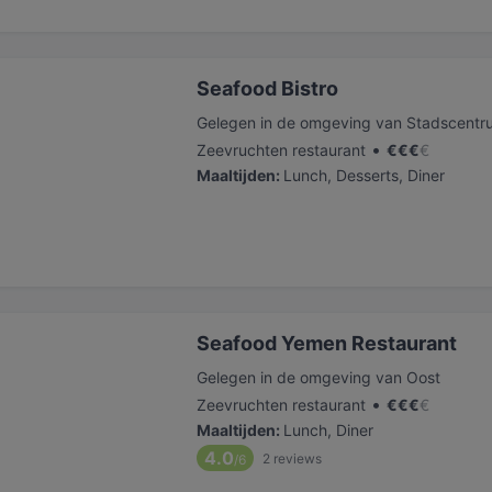
Seafood Bistro
Gelegen in de omgeving van Stadscentr
•
Zeevruchten restaurant
€
€
€
€
Maaltijden
:
Lunch, Desserts, Diner
Seafood Yemen Restaurant
Gelegen in de omgeving van Oost
•
Zeevruchten restaurant
€
€
€
€
Maaltijden
:
Lunch, Diner
4.0
2
reviews
/6