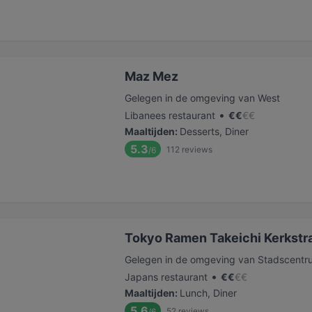
Maz Mez
Gelegen in de omgeving van West
•
Libanees restaurant
€
€
€
€
Maaltijden
:
Desserts, Diner
5.3
112
reviews
/6
Tokyo Ramen Takeichi Kerkstr
Gelegen in de omgeving van Stadscentr
•
Japans restaurant
€
€
€
€
Maaltijden
:
Lunch, Diner
5.6
52
reviews
/6