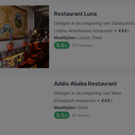
Restaurant Luna
Gelegen in de omgeving van Stadscentr
•
Latijns-Amerikaans restaurant
€
€
€
€
Maaltijden
:
Lunch, Diner
5.5
217
reviews
/6
Addis Ababa Restaurant
Gelegen in de omgeving van West
•
Ethiopisch restaurant
€
€
€
€
Maaltijden
:
Diner
5.5
93
reviews
/6