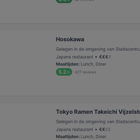
Hosokawa
Gelegen in de omgeving van Stadscentr
•
Japans restaurant
€
€
€
€
Maaltijden
:
Lunch, Diner
5.2
427
reviews
/6
Tokyo Ramen Takeichi Vijzelst
Gelegen in de omgeving van Stadscentr
•
Japans restaurant
€
€
€
€
Maaltijden
:
Lunch, Diner