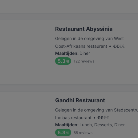
Restaurant Abyssinia
Gelegen in de omgeving van West
•
Oost-Afrikaans restaurant
€
€
€
€
Maaltijden
:
Diner
5.3
122
reviews
/6
Gandhi Restaurant
Gelegen in de omgeving van Stadscentr
•
Indiaas restaurant
€
€
€
€
Maaltijden
:
Lunch, Desserts, Diner
5.3
88
reviews
/6