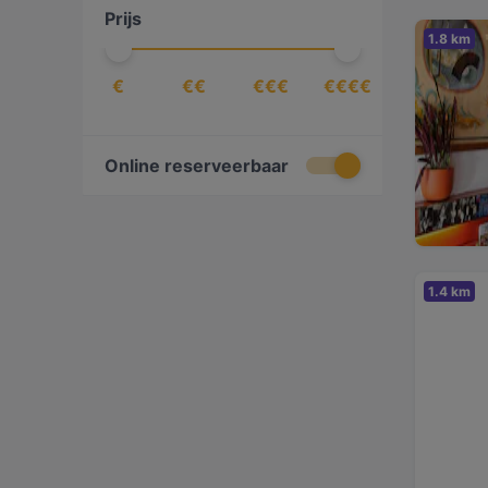
Prijs
Frans
(
4
)
1.8 km
Gourmet
(
1
)
€
€€
€€€
€€€€
Grieks
(
1
)
Indiaas
(
17
)
Indonesisch
(
1
)
Online reserveerbaar
Internationaal
(
21
)
Italiaans
(
25
)
Japans
(
4
)
1.4 km
Kantonees
(
1
)
Koreaans
(
2
)
Latijns-Amerikaans
(
4
)
Libanees
(
2
)
Mediterraans
(
18
)
Mexicaans
(
3
)