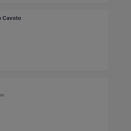
o Cavoto
um