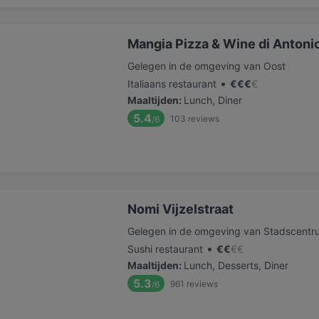
Mangia Pizza & Wine di Antoni
Gelegen in de omgeving van Oost
•
Italiaans restaurant
€
€
€
€
Maaltijden
:
Lunch, Diner
5.4
103
reviews
/6
Nomi Vijzelstraat
Gelegen in de omgeving van Stadscentr
•
Sushi restaurant
€
€
€
€
Maaltijden
:
Lunch, Desserts, Diner
5.3
961
reviews
/6