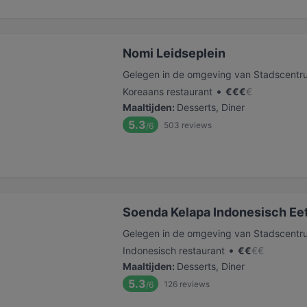
Nomi Leidseplein
Gelegen in de omgeving van Stadscentr
•
Koreaans restaurant
€
€
€
€
Maaltijden
:
Desserts, Diner
5.3
503
reviews
/6
Soenda Kelapa Indonesisch Ee
Gelegen in de omgeving van Stadscentr
•
Indonesisch restaurant
€
€
€
€
Maaltijden
:
Desserts, Diner
5.3
126
reviews
/6