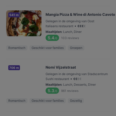
Mangia Pizza & Wine di Antonio Cavoto
541 m
Gelegen in de omgeving van Oost
•
Italiaans restaurant
€
€
€
€
Maaltijden
:
Lunch, Diner
5.4
103
reviews
/6
Romantisch
Geschikt voor families
Groepen
Nomi Vijzelstraat
706 m
Gelegen in de omgeving van Stadscentrum
•
Sushi restaurant
€
€
€
€
Maaltijden
:
Lunch, Desserts, Diner
5.3
961
reviews
/6
Romantisch
Geschikt voor families
Gezellig