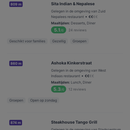
Sita Indian & Nepalese
809 m
Gelegen in de omgeving van Zuid
•
Nepalees restaurant
€
€
€
€
Maaltijden
:
Desserts, Diner
5.1
24
reviews
/6
Geschikt voor families
Gezellig
Groepen
Ashoka Kinkerstraat
860 m
Gelegen in de omgeving van West
•
Indiaas restaurant
€
€
€
€
Maaltijden
:
Lunch, Diner
5.3
12
reviews
/6
Groepen
Open op zondag
Steakhouse Tango Grill
874 m
Gelegen in de omgeving van Stadscentrum