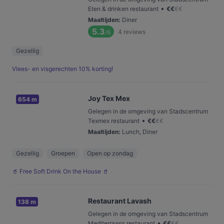
•
Eten & drinken restaurant
€
€
€
€
Maaltijden
:
Diner
5.3
4
reviews
/6
Gezellig
Vlees- en visgerechten 10% korting!
Joy Tex Mex
654 m
Gelegen in de omgeving van Stadscentrum
•
Texmex restaurant
€
€
€
€
Maaltijden
:
Lunch, Diner
Gezellig
Groepen
Open op zondag
🥤 Free Soft Drink On the House 🥤
Restaurant Lavash
138 m
Gelegen in de omgeving van Stadscentrum
•
Mediterraans restaurant
€
€
€
€