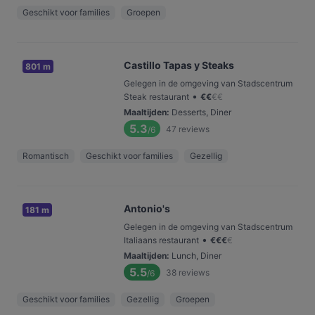
Geschikt voor families
Groepen
Castillo Tapas y Steaks
801 m
Gelegen in de omgeving van Stadscentrum
•
Steak restaurant
€
€
€
€
Maaltijden
:
Desserts, Diner
5.3
47
reviews
/6
Romantisch
Geschikt voor families
Gezellig
Antonio's
181 m
Gelegen in de omgeving van Stadscentrum
•
Italiaans restaurant
€
€
€
€
Maaltijden
:
Lunch, Diner
5.5
38
reviews
/6
Geschikt voor families
Gezellig
Groepen