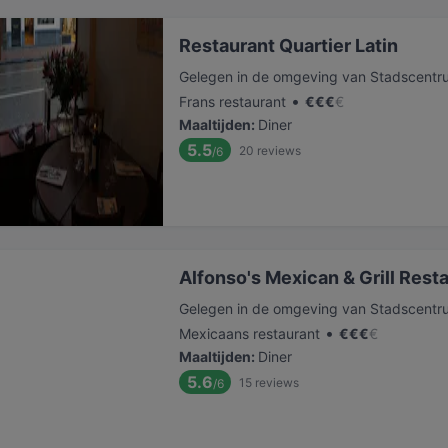
Restaurant Quartier Latin
Gelegen in de omgeving van Stadscentr
•
Frans restaurant
€
€
€
€
Maaltijden
:
Diner
5.5
20
reviews
/6
Alfonso's Mexican & Grill Rest
Gelegen in de omgeving van Stadscentr
•
Mexicaans restaurant
€
€
€
€
Maaltijden
:
Diner
5.6
15
reviews
/6