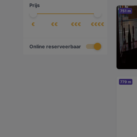
Prijs
Internationaal
(
4
)
751 m
Italiaans
(
2
)
€
€€
€€€
€€€€
Latijns-Amerikaans
(
1
)
Mediterraans
(
3
)
Mexicaans
(
1
)
Online reserveerbaar
Nederlands
(
1
)
Oost-Afrikaans
(
1
)
Steak
(
2
)
779 m
Turks
(
1
)
Vis
(
1
)
Zeevruchten
(
1
)