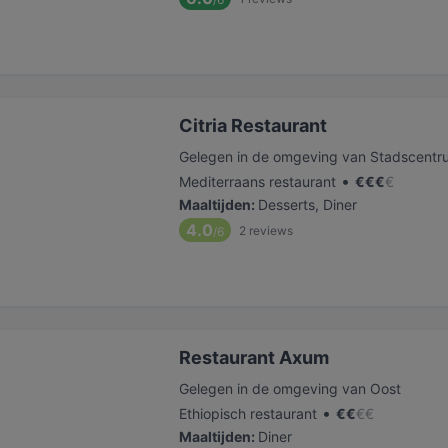
Citria Restaurant
Gelegen in de omgeving van Stadscentr
•
Mediterraans restaurant
€
€
€
€
Maaltijden
:
Desserts, Diner
4.0
2
reviews
/6
Restaurant Axum
Gelegen in de omgeving van Oost
•
Ethiopisch restaurant
€
€
€
€
Maaltijden
:
Diner