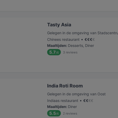
Tasty Asia
Gelegen in de omgeving van Stadscentr
•
Chinees restaurant
€
€
€
€
Maaltijden
:
Desserts, Diner
5.7
3
reviews
/6
India Roti Room
Gelegen in de omgeving van Oost
•
Indiaas restaurant
€
€
€
€
Maaltijden
:
Diner
5.5
2
reviews
/6