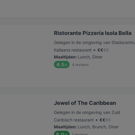
Ristorante Pizzeria Isola Bella
Gelegen in de omgeving van Stadscentr
•
Italiaans restaurant
€
€
€
€
Maaltijden
:
Lunch, Diner
4.5
4
reviews
/6
Jewel of The Caribbean
Gelegen in de omgeving van Zuid
•
Caribisch restaurant
€
€
€
€
Maaltijden
:
Lunch, Brunch, Diner
6.0
1
reviews
/6