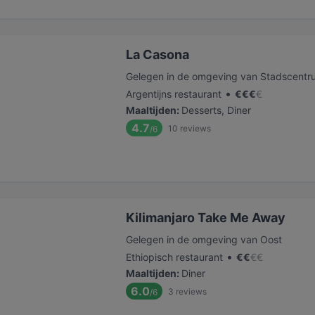
La Casona
Gelegen in de omgeving van Stadscentr
•
Argentijns restaurant
€
€
€
€
Maaltijden
:
Desserts, Diner
4.7
10
reviews
/6
Kilimanjaro Take Me Away
Gelegen in de omgeving van Oost
•
Ethiopisch restaurant
€
€
€
€
Maaltijden
:
Diner
6.0
3
reviews
/6