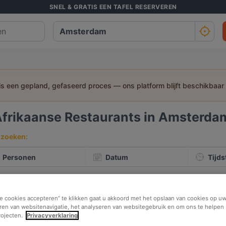
SNEL & GRATIS EEN TAFEL RESERVEREN
 is een gepland, gefaseerd proces — ons platform blijft beschikbaar
frikaanse Restaurants in Amsterda
 zoeken:
Personen
Datum
Tijds
st beoordeeld
In de buurt
le cookies accepteren” te klikken gaat u akkoord met het opslaan van cookies op uw
ren van websitenavigatie, het analyseren van websitegebruik en om ons te helpen 
rojecten.
Privacyverklaring
elevantie