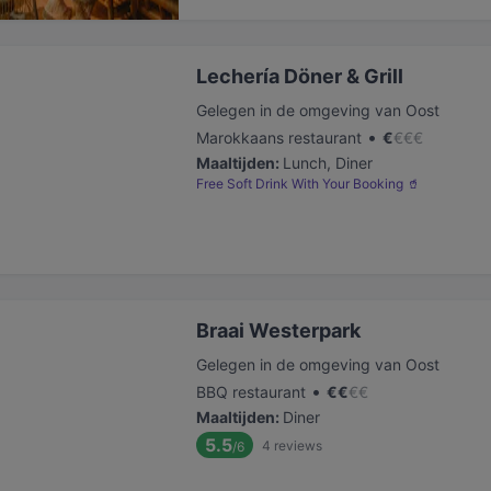
Lechería Döner & Grill
Gelegen in de omgeving van Oost
•
Marokkaans restaurant
€
€
€
€
Maaltijden
:
Lunch, Diner
Free Soft Drink With Your Booking 🥤
Braai Westerpark
Gelegen in de omgeving van Oost
•
BBQ restaurant
€
€
€
€
Maaltijden
:
Diner
5.5
4
reviews
/6