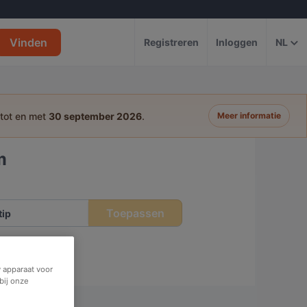
Vinden
Registreren
Inloggen
NL
 tot en met
30 september 2026
.
Meer informatie
m
Toepassen
tip
 apparaat voor
bij onze