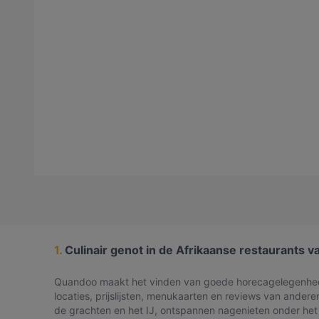
Vis
(
3
)
Zeevruchten
(
6
)
Zuid-Amerikaans
(
11
)
1.
Culinair genot in de Afrikaanse restaurants
Quandoo maakt het vinden van goede horecagelegenheden 
locaties, prijslijsten, menukaarten en reviews van anderen
de grachten en het IJ, ontspannen nagenieten onder het