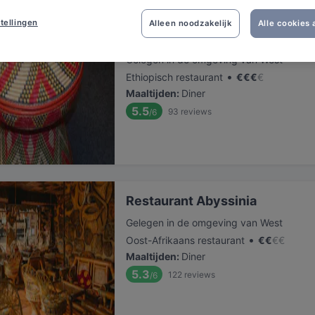
tellingen
Alleen noodzakelijk
Alle cookies
Addis Ababa Restaurant
Gelegen in de omgeving van West
•
Ethiopisch restaurant
€
€
€
€
Maaltijden
:
Diner
5.5
93
reviews
/6
Restaurant Abyssinia
Gelegen in de omgeving van West
•
Oost-Afrikaans restaurant
€
€
€
€
Maaltijden
:
Diner
5.3
122
reviews
/6