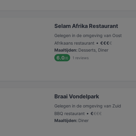
Selam Afrika Restaurant
Gelegen in de omgeving van Oost
•
Afrikaans restaurant
€
€
€
€
Maaltijden
:
Desserts, Diner
6.0
1
reviews
/6
Braai Vondelpark
Gelegen in de omgeving van Zuid
•
BBQ restaurant
€
€
€
€
Maaltijden
:
Diner