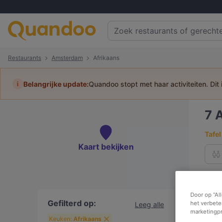
Restaurants
Amsterdam
Afrikaans
i
Belangrijke update:
Quandoo stopt met haar activiteiten. Dit
7
A
Tafel
Kaart bekijken
Be
Door op “Al
Gefilterd op:
het verbete
Leeg alle
marketingp
R
Keuken:
Afrikaans