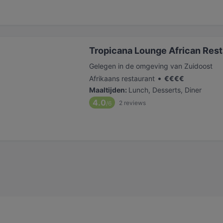
Tropicana Lounge African Rest
Gelegen in de omgeving van Zuidoost
•
Afrikaans restaurant
€
€
€
€
Maaltijden
:
Lunch, Desserts, Diner
4.0
2
reviews
/6