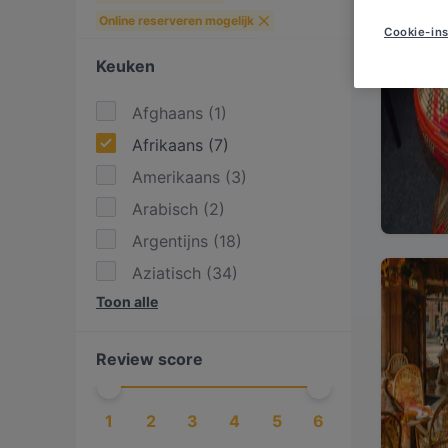
Online reserveren mogelijk
Cookie-ins
Keuken
Afghaans
(
1
)
Afrikaans
(
7
)
Amerikaans
(
3
)
Arabisch
(
2
)
Argentijns
(
18
)
Aziatisch
(
34
)
Toon alle
BBQ
(
7
)
Borrelen
(
1
)
Review score
Burgers
(
5
)
Caribisch
(
1
)
1
2
3
4
5
6
Chinees
(
7
)