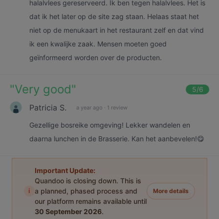
halalvlees gereserveerd. Ik ben tegen halalvlees. Het is
dat ik het later op de site zag staan. Helaas staat het
niet op de menukaart in het restaurant zelf en dat vind
ik een kwalijke zaak. Mensen moeten goed
geïnformeerd worden over de producten.
"
Very good
"
5
/6
Patricia S.
a year ago
·
1 review
Gezellige bosreike omgeving! Lekker wandelen en
daarna lunchen in de Brasserie. Kan het aanbevelen!😋
Important Update:
Quandoo is closing down. This is
i
a planned, phased process and
More details
our platform remains available until
30 September 2026
.