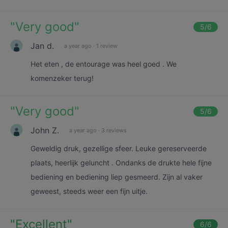
"
Very good
"
5
/6
Jan d.
a year ago
·
1 review
Het eten , de entourage was heel goed . We
komenzeker terug!
"
Very good
"
5
/6
John Z.
a year ago
·
3 reviews
Geweldig druk, gezellige sfeer. Leuke gereserveerde
plaats, heerlijk geluncht . Ondanks de drukte hele fijne
bediening en bediening liep gesmeerd. Zijn al vaker
geweest, steeds weer een fijn uitje.
"
Excellent
"
6
/6