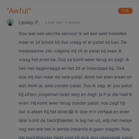
"
Awful
"
1
/6
Lesley P.
a year ago
·
2 reviews
Nou wat een slechte service! Ik wil een saté bestellen
maar er zit brood bij dus vraag of er patat bij kan. De
medewerker zei: volgens mij zit er patat bij maar ik
vraag het even na. Dus ze komt weer terug en zegt: ik
heb het nagevraagd en het zit er inderdaad bij. Oké
doe mij dan maar de sate patat. Komt het eten eraan en
wat denk je: sate zonder patat. Dus ik zeg: er zou patat
bij zitten, jongeman loopt weg en zegt: ja h ja die haal ik
even. Hij komt weer terug zonder patat: nou zegt hij:
dat is alleen bij het diner.😱 Ik doe m’n verhaal en even
later komt de bedrijfsleider, ik leg het uit, wijs het meisje
nog aan wie het in eerste instantie is gaan vragen. Nou
die bedrijfsleider hield voet bij stuk dus uiteindelijk patat