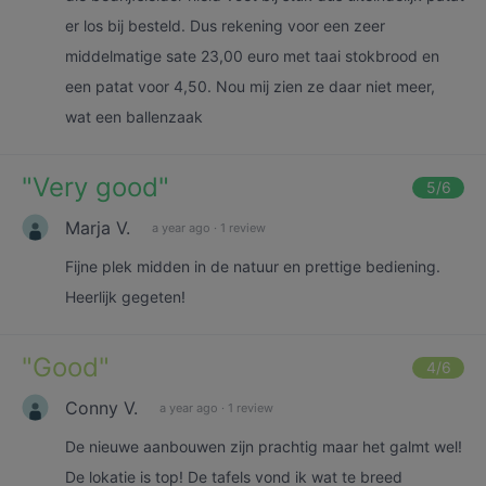
er los bij besteld. Dus rekening voor een zeer
middelmatige sate 23,00 euro met taai stokbrood en
een patat voor 4,50. Nou mij zien ze daar niet meer,
wat een ballenzaak
"
Very good
"
5
/6
Marja V.
a year ago
·
1 review
Fijne plek midden in de natuur en prettige bediening.
Heerlijk gegeten!
"
Good
"
4
/6
Conny V.
a year ago
·
1 review
De nieuwe aanbouwen zijn prachtig maar het galmt wel!
De lokatie is top! De tafels vond ik wat te breed