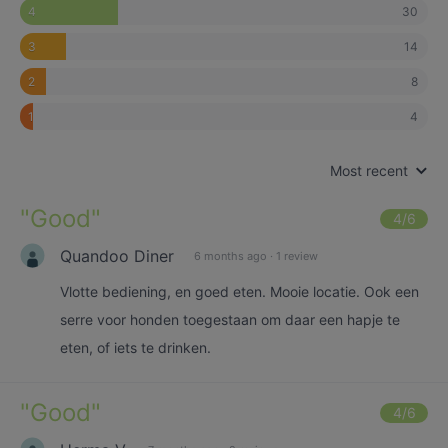
30
4
14
3
8
2
4
1
Most recent
"
Good
"
4
/6
Quandoo Diner
6 months ago
·
1 review
Vlotte bediening, en goed eten. Mooie locatie. Ook een
serre voor honden toegestaan om daar een hapje te
eten, of iets te drinken.
"
Good
"
4
/6