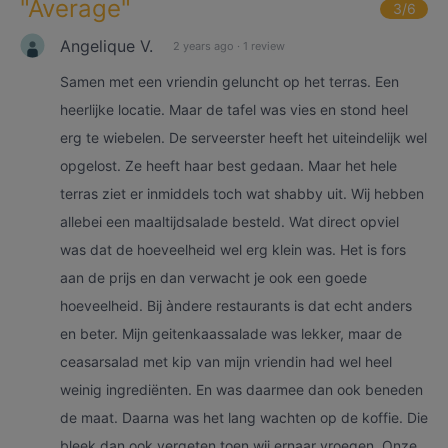
"
Average
"
3
/6
Angelique V.
2 years ago
·
1 review
Samen met een vriendin geluncht op het terras. Een
heerlijke locatie. Maar de tafel was vies en stond heel
erg te wiebelen. De serveerster heeft het uiteindelijk wel
opgelost. Ze heeft haar best gedaan. Maar het hele
terras ziet er inmiddels toch wat shabby uit. Wij hebben
allebei een maaltijdsalade besteld. Wat direct opviel
was dat de hoeveelheid wel erg klein was. Het is fors
aan de prijs en dan verwacht je ook een goede
hoeveelheid. Bij àndere restaurants is dat echt anders
en beter. Mijn geitenkaassalade was lekker, maar de
ceasarsalad met kip van mijn vriendin had wel heel
weinig ingrediënten. En was daarmee dan ook beneden
de maat. Daarna was het lang wachten op de koffie. Die
bleek dan ook vergeten toen wij ernaar vroegen. Onze