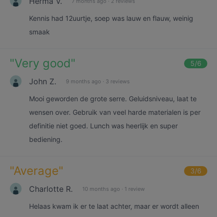
Herma V.
7 months ago
·
2 reviews
Kennis had 12uurtje, soep was lauw en flauw, weinig
smaak
"
Very good
"
5
/6
John Z.
9 months ago
·
3 reviews
Mooi geworden de grote serre. Geluidsniveau, laat te
wensen over. Gebruik van veel harde materialen is per
definitie niet goed. Lunch was heerlijk en super
bediening.
"
Average
"
3
/6
Charlotte R.
10 months ago
·
1 review
Helaas kwam ik er te laat achter, maar er wordt alleen