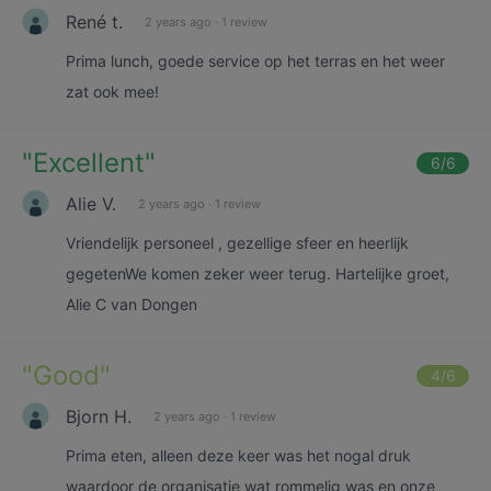
René t.
2 years ago
·
1 review
Prima lunch, goede service op het terras en het weer
zat ook mee!
"
Excellent
"
6
/6
Alie V.
2 years ago
·
1 review
Vriendelijk personeel , gezellige sfeer en heerlijk
gegetenWe komen zeker weer terug. Hartelijke groet,
Alie C van Dongen
"
Good
"
4
/6
Bjorn H.
2 years ago
·
1 review
Prima eten, alleen deze keer was het nogal druk
waardoor de organisatie wat rommelig was en onze