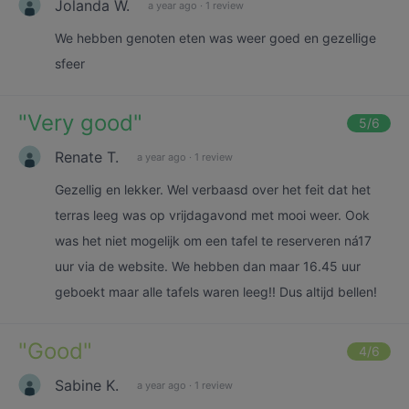
Jolanda W.
a year ago
·
1 review
We hebben genoten eten was weer goed en gezellige
sfeer
"
Very good
"
5
/6
Renate T.
a year ago
·
1 review
Gezellig en lekker. Wel verbaasd over het feit dat het
terras leeg was op vrijdagavond met mooi weer. Ook
was het niet mogelijk om een tafel te reserveren ná17
uur via de website. We hebben dan maar 16.45 uur
geboekt maar alle tafels waren leeg!! Dus altijd bellen!
"
Good
"
4
/6
Sabine K.
a year ago
·
1 review