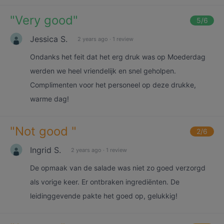
"
Very good
"
5
/6
Jessica S.
2 years ago
·
1 review
Ondanks het feit dat het erg druk was op Moederdag
werden we heel vriendelijk en snel geholpen.
Complimenten voor het personeel op deze drukke,
warme dag!
"
Not good
"
2
/6
Ingrid S.
2 years ago
·
1 review
De opmaak van de salade was niet zo goed verzorgd
als vorige keer. Er ontbraken ingrediënten. De
leidinggevende pakte het goed op, gelukkig!