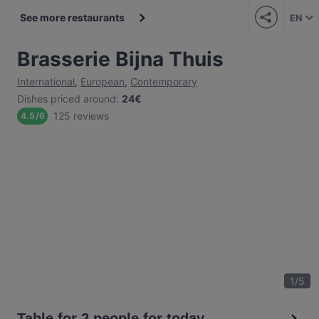
See more restaurants
EN
Brasserie Bijna Thuis
International
,
European
,
Contemporary
Dishes priced around
:
24€
125 reviews
4.5
/
6
1
/
5
Table for 2 people for today