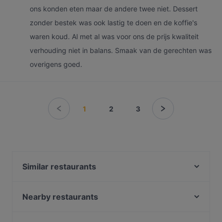
ons konden eten maar de andere twee niet. Dessert
zonder bestek was ook lastig te doen en de koffie's
waren koud. Al met al was voor ons de prijs kwaliteit
verhouding niet in balans. Smaak van de gerechten was
overigens goed.
1
2
3
Similar restaurants
Chopras Indian Restaurant
Calanddock Restaurant
Nearby restaurants
Namaste Rijswijk
Restaurant Maharaja
El Mamma - Rijswijk