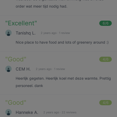
order wat meer tijd nodig had.
"
Excellent
"
6
/6
Tanishq L.
2 years ago
·
1 review
Nice place to have food and lots of greenery around :)
"
Good
"
4
/6
CEM H.
2 years ago
·
1 review
Heerlijk gegeten. Heerlijk koel met deze warmte. Prettig
personeel. dank
"
Good
"
4
/6
Hanneke A.
2 years ago
·
22 reviews