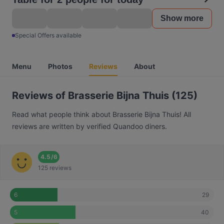
Show more
Special Offers available
Menu
Photos
Reviews
About
Reviews of Brasserie Bijna Thuis (125)
Read what people think about Brasserie Bijna Thuis! All
reviews are written by verified Quandoo diners.
4.5
/
6
125 reviews
29
6
40
5