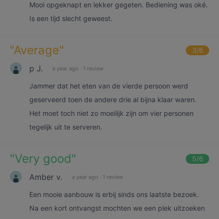
Mooi opgeknapt en lekker gegeten. Bediening was oké.
Is een tijd slecht geweest.
"
Average
"
3
/6
p J.
a year ago
·
1 review
Jammer dat het eten van de vierde persoon werd
geserveerd toen de andere drie al bijna klaar waren.
Het moet toch niet zo moeilijk zijn om vier personen
tegelijk uit te serveren.
"
Very good
"
5
/6
Amber v.
a year ago
·
1 review
Een mooie aanbouw is erbij sinds ons laatste bezoek.
Na een kort ontvangst mochten we een plek uitzoeken