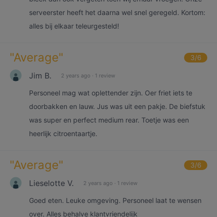
serveerster heeft het daarna wel snel geregeld. Kortom:
alles bij elkaar teleurgesteld!
"
Average
"
3
/6
Jim B.
2 years ago
·
1 review
Personeel mag wat oplettender zijn. Oer friet iets te
doorbakken en lauw. Jus was uit een pakje. De biefstuk
was super en perfect medium rear. Toetje was een
heerlijk citroentaartje.
"
Average
"
3
/6
Lieselotte V.
2 years ago
·
1 review
Goed eten. Leuke omgeving. Personeel laat te wensen
over. Alles behalve klantvriendelijk