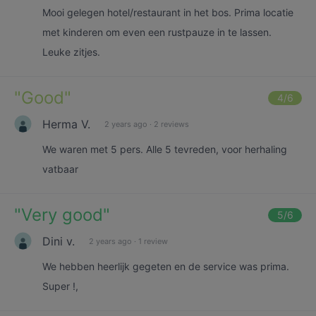
Mooi gelegen hotel/restaurant in het bos. Prima locatie
met kinderen om even een rustpauze in te lassen.
Leuke zitjes.
"
Good
"
4
/6
Herma V.
2 years ago
·
2 reviews
We waren met 5 pers. Alle 5 tevreden, voor herhaling
vatbaar
"
Very good
"
5
/6
Dini v.
2 years ago
·
1 review
We hebben heerlijk gegeten en de service was prima.
Super !,