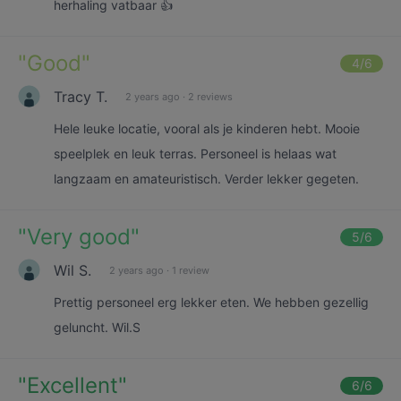
herhaling vatbaar 👍
"
Good
"
4
/6
Tracy T.
2 years ago
·
2 reviews
Hele leuke locatie, vooral als je kinderen hebt. Mooie
speelplek en leuk terras. Personeel is helaas wat
langzaam en amateuristisch. Verder lekker gegeten.
"
Very good
"
5
/6
Wil S.
2 years ago
·
1 review
Prettig personeel erg lekker eten. We hebben gezellig
geluncht. Wil.S
"
Excellent
"
6
/6