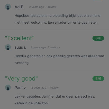
Ad B.
2 years ago
·
1 review
Hopeloos restaurant nu plotseling blijkt dat onze hond
niet meet welkom is. Een afrader om er te gaan eten.
"
Excellent
"
6
/6
suus j.
2 years ago
·
2 reviews
Heerlijk gegeten en ook gezellig gezeten was alleen war
rumoerig
"
Very good
"
5
/6
Paul v.
2 years ago
·
1 review
Lekker gegeten. Jammer dat er geen parasol was.
Zaten in de volle zon.