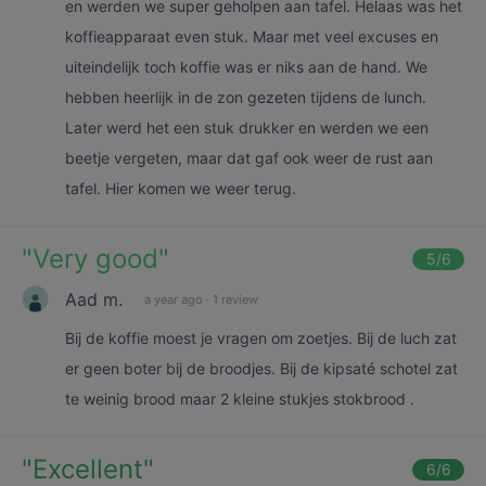
en werden we super geholpen aan tafel. Helaas was het
koffieapparaat even stuk. Maar met veel excuses en
uiteindelijk toch koffie was er niks aan de hand. We
hebben heerlijk in de zon gezeten tijdens de lunch.
Later werd het een stuk drukker en werden we een
beetje vergeten, maar dat gaf ook weer de rust aan
tafel. Hier komen we weer terug.
"
Very good
"
5
/6
Aad m.
a year ago
·
1 review
Bij de koffie moest je vragen om zoetjes. Bij de luch zat
er geen boter bij de broodjes. Bij de kipsaté schotel zat
te weinig brood maar 2 kleine stukjes stokbrood .
"
Excellent
"
6
/6