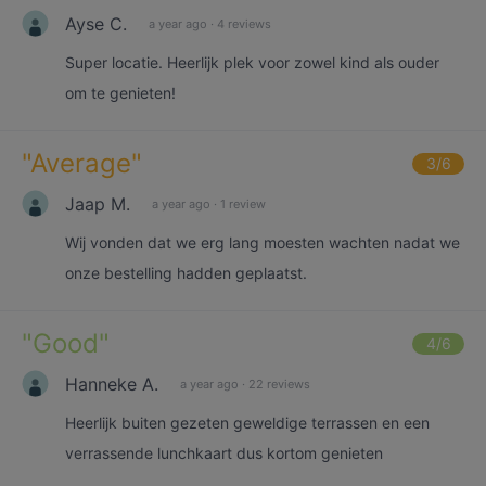
Ayse C.
a year ago
·
4 reviews
Super locatie. Heerlijk plek voor zowel kind als ouder
om te genieten!
"
Average
"
3
/6
Jaap M.
a year ago
·
1 review
Wij vonden dat we erg lang moesten wachten nadat we
onze bestelling hadden geplaatst.
"
Good
"
4
/6
Hanneke A.
a year ago
·
22 reviews
Heerlijk buiten gezeten geweldige terrassen en een
verrassende lunchkaart dus kortom genieten