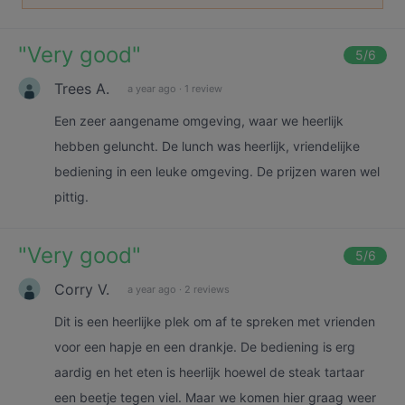
"
Very good
"
5
/6
Trees A.
a year ago
·
1 review
Een zeer aangename omgeving, waar we heerlijk
hebben geluncht. De lunch was heerlijk, vriendelijke
bediening in een leuke omgeving. De prijzen waren wel
pittig.
"
Very good
"
5
/6
Corry V.
a year ago
·
2 reviews
Dit is een heerlijke plek om af te spreken met vrienden
voor een hapje en een drankje. De bediening is erg
aardig en het eten is heerlijk hoewel de steak tartaar
een beetje tegen viel. Maar we komen hier graag weer