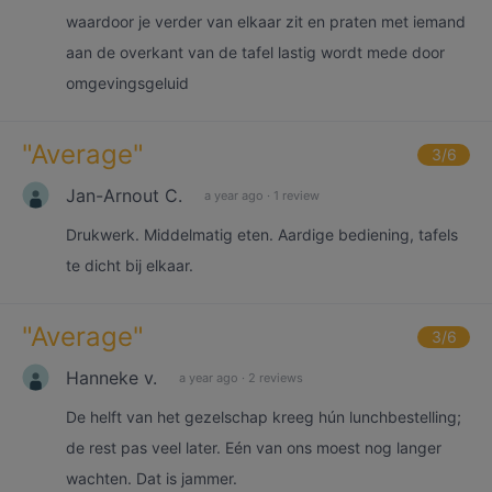
waardoor je verder van elkaar zit en praten met iemand
aan de overkant van de tafel lastig wordt mede door
omgevingsgeluid
"
Average
"
3
/6
Jan-Arnout C.
a year ago
·
1 review
Drukwerk. Middelmatig eten. Aardige bediening, tafels
te dicht bij elkaar.
"
Average
"
3
/6
Hanneke v.
a year ago
·
2 reviews
De helft van het gezelschap kreeg hún lunchbestelling;
de rest pas veel later. Eén van ons moest nog langer
wachten. Dat is jammer.