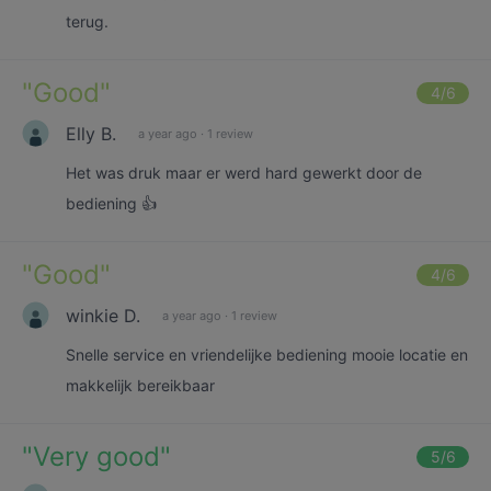
terug.
"
Good
"
4
/6
Elly B.
a year ago
·
1 review
Het was druk maar er werd hard gewerkt door de
bediening 👍
"
Good
"
4
/6
winkie D.
a year ago
·
1 review
Snelle service en vriendelijke bediening mooie locatie en
makkelijk bereikbaar
"
Very good
"
5
/6