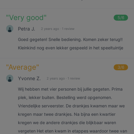
"
Very good
"
5
/6
Petra J.
2 years ago
·
1 review
Goed gegeten! Snelle bediening. Komen zeker terug!!
Kleinkind nog even lekker gespeeld in het speeltuintje
"
Average
"
3
/6
Yvonne Z.
2 years ago
·
1 review
Wij hebben met vier personen bij jullie gegeten. Prima
plek, lekker buiten. Bestelling werd opgenomen.
Vriendelijke serveerster. De drankjes kwamen maar we
kregen maar twee drankjes. Na bijna een kwartier
kregen we de andere drankjes die blijkbaar waren
vergeten Het eten kwam in etappes waardoor twee van