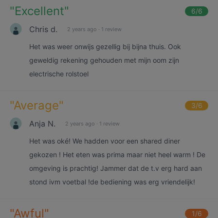
"
Excellent
"
6
/6
Chris d.
2 years ago
·
1 review
Het was weer onwijs gezellig bij bijna thuis. Ook
geweldig rekening gehouden met mijn oom zijn
electrische rolstoel
"
Average
"
3
/6
Anja N.
2 years ago
·
1 review
Het was oké! We hadden voor een shared diner
gekozen ! Het eten was prima maar niet heel warm ! De
omgeving is prachtig! Jammer dat de t.v erg hard aan
stond ivm voetbal !de bediening was erg vriendelijk!
"
Awful
"
1
/6