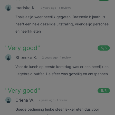
mariska K.
2 years ago
·
5 reviews
Zoals altijd weer heerlijk gegeten. Brasserie bijnathuis
heeft een hele gezellige uitstraling, vriendelijk personeel
en heerlijk eten
"
Very good
"
5
/6
Stieneke K.
2 years ago
·
1 review
Voor de lunch op eerste kerstdag was er een heerlijk en
uitgebreid buffet. De sfeer was gezellig en ontspannen.
"
Very good
"
5
/6
Criena W.
2 years ago
·
1 review
Goede bediening leuke sfeer lekker eten dus voor