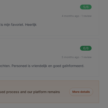
5
/6
4 months ago
·
1 review
s mijn favoriet. Heerlijk
6
/6
5 months ago
·
1 review
echten. Personeel is vriendelijk en goed geïnformeerd.
ased process and our platform remains
More details