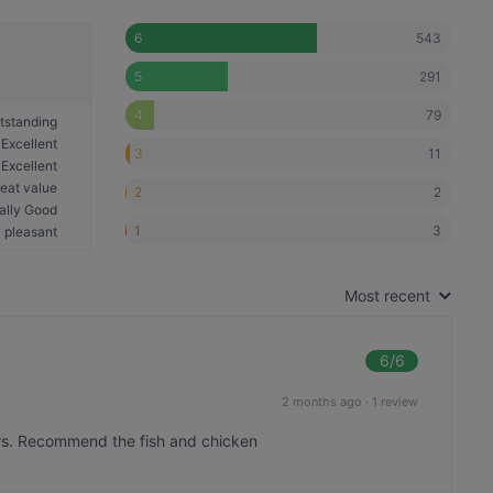
543
6
291
5
79
4
tstanding
Excellent
11
3
Excellent
eat value
2
2
ally Good
3
1
 pleasant
Most recent
6
/6
2 months ago
·
1 review
urs. Recommend the fish and chicken