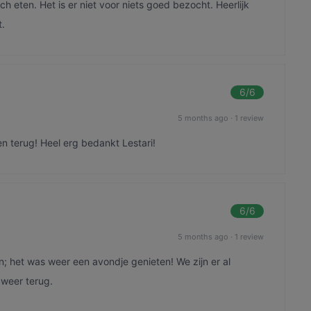
h eten. Het is er niet voor niets goed bezocht. Heerlijk
t.
6
/6
5 months ago
·
1 review
 terug! Heel erg bedankt Lestari!
6
/6
5 months ago
·
1 review
en; het was weer een avondje genieten! We zijn er al
weer terug.