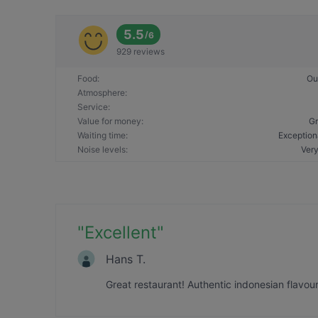
5.5
/
6
929 reviews
Food
:
Ou
Atmosphere
:
Service
:
Value for money
:
Gr
Waiting time
:
Exception
Noise levels
:
Very
"
Excellent
"
Hans T.
Great restaurant! Authentic indonesian flavo