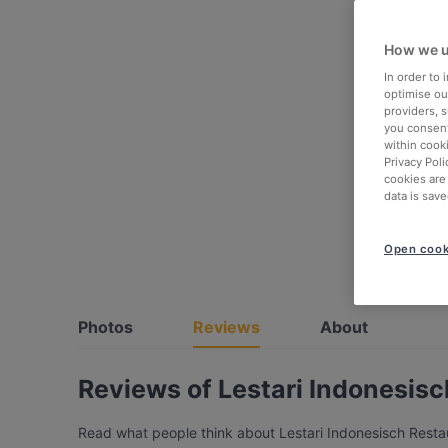
How we u
In order to
optimise our
providers, 
you consent
within cook
Privacy Poli
cookies are
data is save
Open cook
Photos
Reviews
About
Reviews of Lestari Indonesis
Read what people think about Lestari Indonesisch Restaur