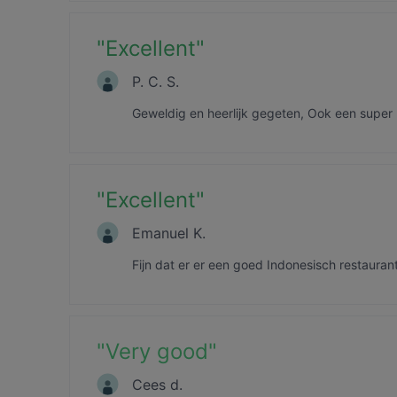
"
Excellent
"
P. C. S.
Geweldig en heerlijk gegeten, Ook een super 
"
Excellent
"
Emanuel K.
Fijn dat er er een goed Indonesisch restaurant
"
Very good
"
Cees d.