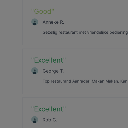
"
Good
"
Anneke R.
Gezellig restaurant met vriendelijke bedienin
"
Excellent
"
George T.
Top restaurant! Aanrader! Makan Makan. Kan h
"
Excellent
"
Rob G.