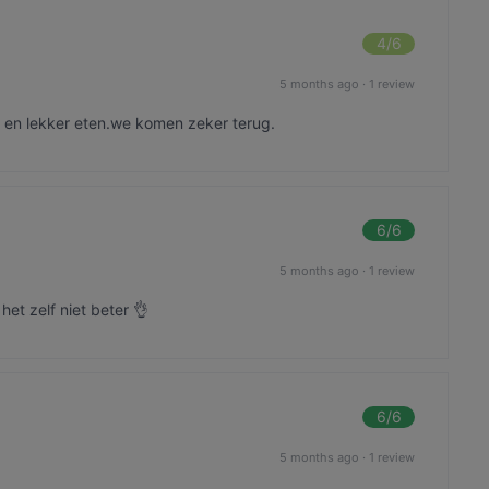
4
/6
5 months ago
·
1 review
g en lekker eten.we komen zeker terug.
6
/6
5 months ago
·
1 review
et zelf niet beter 👌
6
/6
5 months ago
·
1 review