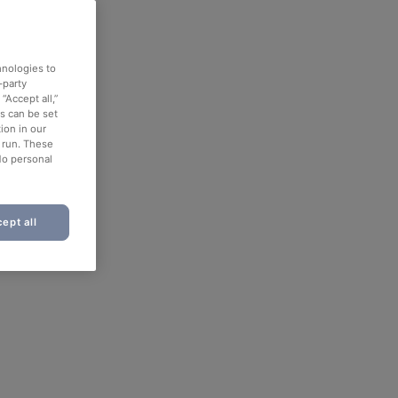
hnologies to
-party
“Accept all,”
es can be set
ion in our
o run. These
No personal
ept all