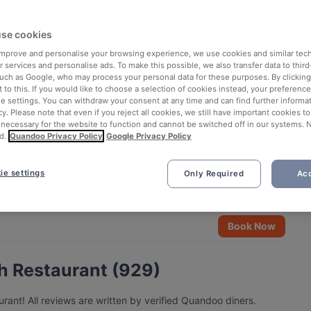
se cookies
 improve and personalise your browsing experience, we use cookies and similar tec
 services and personalise ads. To make this possible, we also transfer data to third
such as Google, who may process your personal data for these purposes. By clicking 
 to this. If you would like to choose a selection of cookies instead, your preferenc
ie settings. You can withdraw your consent at any time and can find further informat
cy. Please note that even if you reject all cookies, we still have important cookies t
 necessary for the website to function and cannot be switched off in our systems. 
d.
Quandoo Privacy Policy
Google Privacy Policy
ie settings
Only Required
Acc
See all 3 photos
Book Now
ch Restaurant (929)
ant! All reviews are written by verified Quandoo diners.