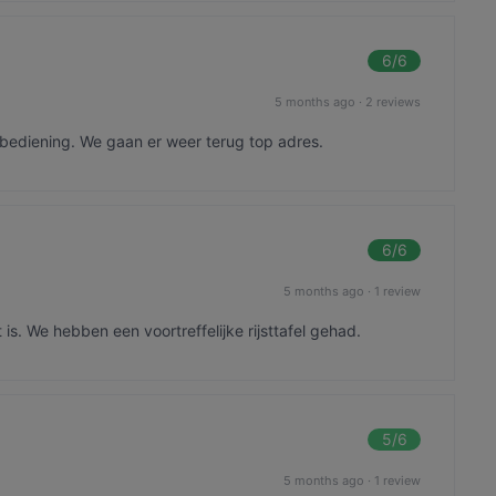
6
/6
5 months ago
·
2 reviews
bediening. We gaan er weer terug top adres.
6
/6
5 months ago
·
1 review
 is. We hebben een voortreffelijke rijsttafel gehad.
5
/6
5 months ago
·
1 review