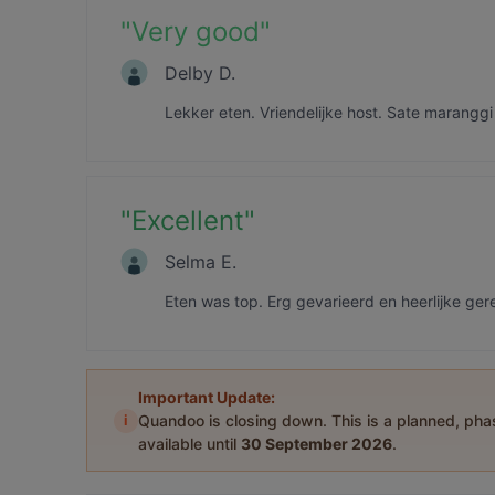
"
Very good
"
Delby D.
Lekker eten. Vriendelijke host. Sate maranggi i
"
Excellent
"
Selma E.
Eten was top. Erg gevarieerd en heerlijke ger
Important Update:
i
Quandoo is closing down. This is a planned, ph
available until
30 September 2026
.