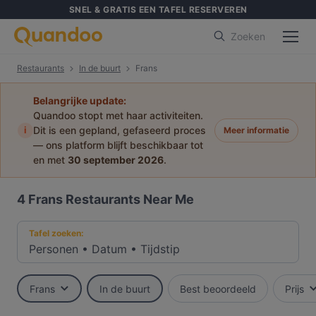
SNEL & GRATIS EEN TAFEL RESERVEREN
Zoeken
Restaurants
In de buurt
Frans
Belangrijke update:
Quandoo stopt met haar activiteiten.
i
Dit is een gepland, gefaseerd proces
Meer informatie
— ons platform blijft beschikbaar tot
en met
30 september 2026
.
4
Frans Restaurants Near Me
Tafel zoeken:
Personen
•
Datum
•
Tijdstip
Frans
In de buurt
Best beoordeeld
Prijs