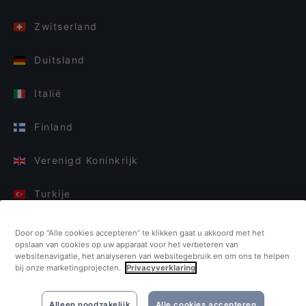
Zwitserland
Duitsland
Italië
Finland
Verenigd Koninkrijk
Turkije
Nederland
Door op “Alle cookies accepteren” te klikken gaat u akkoord met het
opslaan van cookies op uw apparaat voor het verbeteren van
websitenavigatie, het analyseren van websitegebruik en om ons te helpen
Singapore
bij onze marketingprojecten.
Privacyverklaring
Alleen noodzakelijk
Alle cookies accepteren