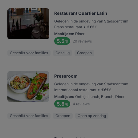
Restaurant Quartier Latin
Gelegen in de omgeving van Stadscentrum
•
Frans restaurant
€
€
€
€
Maaltijden
:
Diner
5.5
20
reviews
/6
Geschikt voor families
Gezellig
Groepen
Pressroom
Gelegen in de omgeving van Stadscentrum
•
Internationaal restaurant
€
€
€
€
Maaltijden
:
Ontbijt, Lunch, Brunch, Diner
5.8
4
reviews
/6
Geschikt voor families
Groepen
Open op zondag