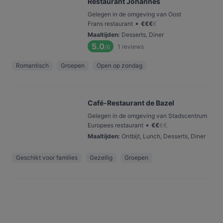
Restaurant Johannes
Gelegen in de omgeving van Oost
•
Frans restaurant
€
€
€
€
Maaltijden
:
Desserts, Diner
5.0
1
reviews
/6
Romantisch
Groepen
Open op zondag
Café-Restaurant de Bazel
Gelegen in de omgeving van Stadscentrum
•
Europees restaurant
€
€
€
€
Maaltijden
:
Ontbijt, Lunch, Desserts, Diner
Geschikt voor families
Gezellig
Groepen