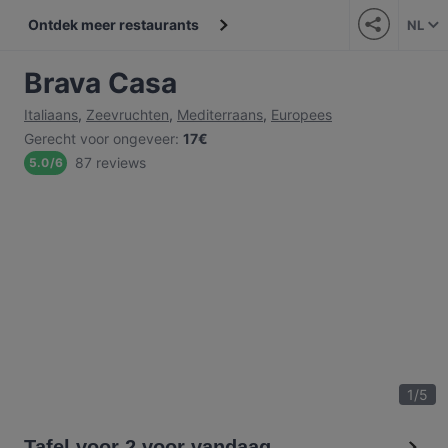
Ontdek meer restaurants
NL
Brava Casa
Italiaans
,
Zeevruchten
,
Mediterraans
,
Europees
Gerecht voor ongeveer
:
17€
87 reviews
5.0
/
6
1
/
5
Tafel voor 2 voor vandaag