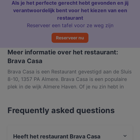
Als je het perfecte gerecht hebt gevonden en jij
verantwoordelijk bent voor het kiezen van een
restaurant
Reserveer een tafel voor ze weg zijn
Reserveer nu
Meer informatie over het restaurant:
Brava Casa
Brava Casa is een Restaurant gevestigd aan de Sluis
8-10, 1357 PA Almere. Brava Casa is een populaire
plek in de wijk Almere Haven. Of je nu zin hebt in
een lichte maaltijd of juist toe bent aan een
fijnproeverservaring, ontdek de gerechten bij Brava
Frequently asked questions
Casa en ervaar authentiek Italiaans eten in Almere.
Heeft het restaurant Brava Casa