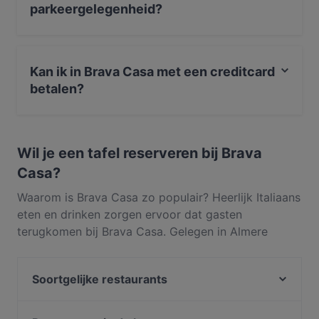
parkeergelegenheid?
Ja, het restaurant Brava Casa heeft Op straat
parkeren.
Kan ik in Brava Casa met een creditcard
betalen?
Ja, je kunt betalen met Apple Pay, Visa, Mastercard,
Maestro, Contactloos betalen.
Wil je een tafel reserveren bij Brava
Casa?
Waarom is Brava Casa zo populair? Heerlijk Italiaans
eten en drinken zorgen ervoor dat gasten
terugkomen bij Brava Casa. Gelegen in Almere
Haven in Almere, serveert Brava Casa gerechten
zoals Zeevruchten, Mediterraans, Europees. Ontdek
Soortgelijke restaurants
wat Brava Casa onderscheidt van andere
restaurants in Almere en reserveer vandaag nog een
Olympia
tafel om van je volgende maaltijd te genieten!