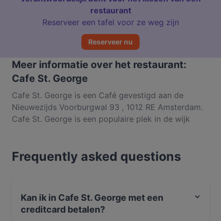
restaurant
Reserveer een tafel voor ze weg zijn
Reserveer nu
Meer informatie over het restaurant:
Cafe St. George
Cafe St. George is een Café gevestigd aan de
Nieuwezijds Voorburgwal 93 , 1012 RE Amsterdam.
Cafe St. George is een populaire plek in de wijk
Stadscentrum. Of je nu zin hebt in een lichte maaltijd
of juist toe bent aan een fijnproeverservaring,
Frequently asked questions
ontdek de gerechten bij Cafe St. George en ervaar
authentiek Argentijns eten in Amsterdam.
Kan ik in Cafe St. George met een
creditcard betalen?