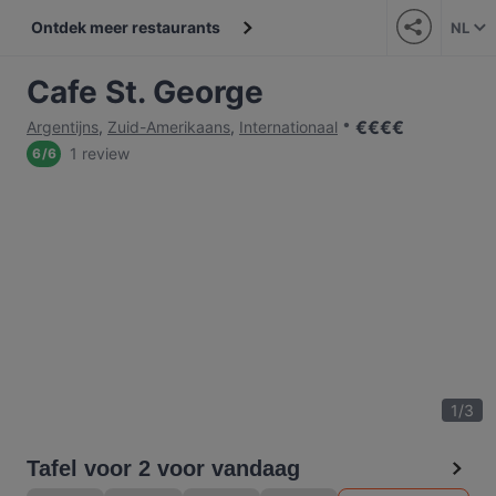
Ontdek meer restaurants
NL
Cafe St. George
€
€
€
€
Argentijns
,
Zuid-Amerikaans
,
Internationaal
1 review
6
/
6
1
/
3
Tafel voor 2 voor vandaag