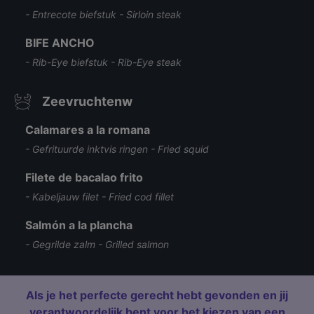
- Entrecote biefstuk - Sirloin steak
BIFE ANCHO
- Rib-Eye biefstuk - Rib-Eye steak
Zeevruchtenw
Calamares a la romana
- Gefrituurde inktvis ringen - Fried squid
Filete de bacalao frito
- Kabeljauw filet - Fried cod fillet
Salmón a la plancha
- Gegrilde zalm - Grilled salmon
Als je het perfecte gerecht hebt gevonden en jij
verantwoordelijk bent voor het kiezen van een