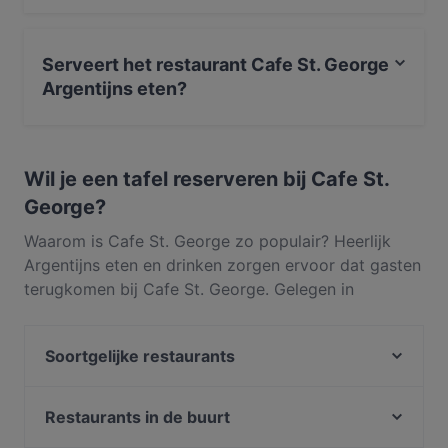
Ja, je kunt betalen met Apple Pay, Visa, Mastercard,
Maestro, Contactloos betalen.
Serveert het restaurant Cafe St. George
Argentijns eten?
Ja, het restaurant Cafe St. George serveert Argentijns
eten en serveert ook Zuid-Amerikaans, Internationaal
Wil je een tafel reserveren bij Cafe St.
George?
Waarom is Cafe St. George zo populair? Heerlijk
Argentijns eten en drinken zorgen ervoor dat gasten
terugkomen bij Cafe St. George. Gelegen in
Stadscentrum in Amsterdam, serveert Cafe St.
George gerechten zoals Zuid-Amerikaans,
Soortgelijke restaurants
Internationaal. Ontdek wat Cafe St. George
onderscheidt van andere restaurants in Amsterdam
Casa Del Toro (nr 85)
en reserveer vandaag nog een tafel om van je
Pressroom
Restaurants in de buurt
volgende maaltijd te genieten!
Vegas Steakhouse