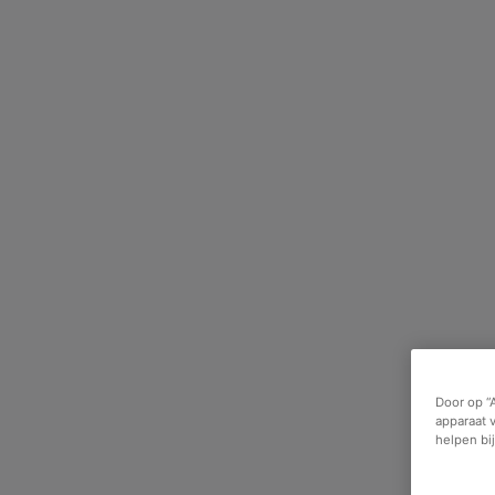
Door op “
apparaat 
helpen bi