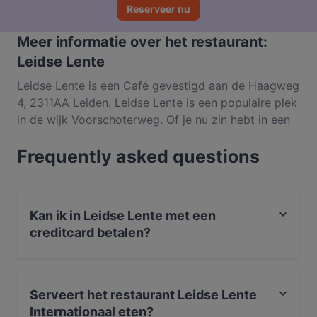
Reserveer nu
Meer informatie over het restaurant:
Leidse Lente
Leidse Lente is een Café gevestigd aan de Haagweg
4, 2311AA Leiden. Leidse Lente is een populaire plek
in de wijk Voorschoterweg. Of je nu zin hebt in een
lichte maaltijd of juist toe bent aan een
Frequently asked questions
fijnproeverservaring, ontdek de gerechten bij Leidse
Lente en ervaar authentiek Internationaal eten in
Valkenburg.
Kan ik in Leidse Lente met een
creditcard betalen?
Ja, je kunt betalen met Apple Pay, Visa, Mastercard,
Maestro, Contactloos betalen.
Serveert het restaurant Leidse Lente
Internationaal eten?