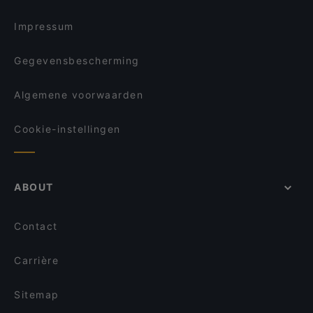
Punjabi Food - Mall of the Netherlands
Blue Lagoon
Tatsu Leidschendam
Restaurant Ramna
Impressum
Lights of India
Dozo Sushi & Grill Restaurant (Prinsestraat)
Ristorante Italiano Pizzeria Romagna
Gegevensbescherming
El Mamma BBQ - Den Haag
Buena Vista Beach Club
Algemene voorwaarden
Dumpli Bar
Cookie-instellingen
ABOUT
Contact
Carrière
Sitemap