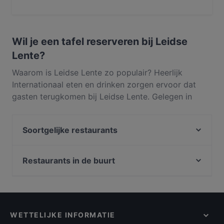
Ja, het restaurant Leidse Lente serveert Internationaal
eten en serveert ook Fusion, Eten en drinken
Wil je een tafel reserveren bij Leidse
Lente?
Waarom is Leidse Lente zo populair? Heerlijk
Internationaal eten en drinken zorgen ervoor dat
gasten terugkomen bij Leidse Lente. Gelegen in
Voorschoterweg in Valkenburg, serveert Leidse
Lente gerechten zoals Fusion, Eten en drinken.
Soortgelijke restaurants
Ontdek wat Leidse Lente onderscheidt van andere
restaurants in Valkenburg en reserveer vandaag nog
Catootje aan de Markt
een tafel om van je volgende maaltijd te genieten!
MonaLisa Delicatessen
Restaurants in de buurt
Ristorante Va Bene
Casa Capello
Da Alfio Ristorante Pizzeria
Sumo Scheveningen
Saffron Indian cuisine
De Paraplu - lunch diner borrel
Il Piacere
WETTELIJKE INFORMATIE
Wereldrestaurant HiBBQ