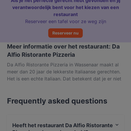
Als je het perfecte gerecht hebt gevonden en jij
verantwoordelijk bent voor het kiezen van een
restaurant
Reserveer een tafel voor ze weg zijn
Reserveer nu
Meer informatie over het restaurant: Da
Alfio Ristorante Pizzeria
Da Alfio Ristorante Pizzeria in Wassenaar maakt al
meer dan 20 jaar de lekkerste Italiaanse gerechten.
Het is een echte Italiaan. Dat betekent dat je er niet
alleen knapperige pizza’s kunt bestellen, maar ook
verschillende pasta’s, vleesgerechten als scaloppina
Frequently asked questions
en saltimbocca en visspecialiteiten zoals gamba’s en
verse tonijn van de grill. Uiteraard ontbreken de
(huisgemaakte) desserts niet op het menu van deze
zaak aan de Luifelbaan. Je kunt hier terecht voor
Heeft het restaurant Da Alfio Ristorante
een snelle maaltijd, maar ook heerlijk lang tafelen