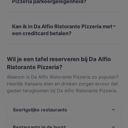
Pizzeria parkeergelegenheid?
met verschillende gangen en goede wijnen. Het eten
wordt met verse producten en een hoop Siciliaanse
Ja, het restaurant Da Alfio Ristorante Pizzeria heeft Op
passie bereid. Goed om te weten, bij Da Alfio
straat parkeren.
Ristorante Pizzeria in het centrum van Wassenaar
Kan ik in Da Alfio Ristorante Pizzeria met
hebben ze ook glutenvrije opties.
een creditcard betalen?
Ja, je kunt betalen met Visa, Mastercard, Maestro,
Amex.
Wil je een tafel reserveren bij Da Alfio
Ristorante Pizzeria?
Waarom is Da Alfio Ristorante Pizzeria zo populair?
Heerlijk Italiaans eten en drinken zorgen ervoor dat
gasten terugkomen bij Da Alfio Ristorante Pizzeria.
Gelegen in Centrum in Wassenaar, serveert Da Alfio
Ristorante Pizzeria gerechten zoals Pizza,
Soortgelijke restaurants
Mediterraans, Europees. Ontdek wat Da Alfio
Ristorante Pizzeria onderscheidt van andere
Saffron Indian cuisine
restaurants in Wassenaar en reserveer vandaag nog
Il Piacere
Restaurants in de buurt