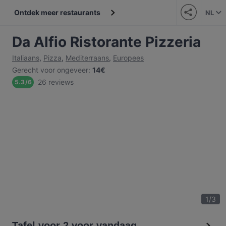
Ontdek meer restaurants
NL
Da Alfio Ristorante Pizzeria
Italiaans
,
Pizza
,
Mediterraans
,
Europees
Gerecht voor ongeveer
:
14€
26 reviews
5.3
/
6
1
/
3
Tafel voor 2 voor vandaag