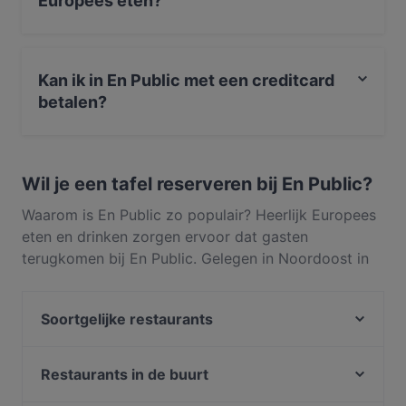
Europees eten?
Ja, het restaurant En Public serveert Europees eten en
serveert ook Nederlands
Kan ik in En Public met een creditcard
betalen?
Ja, je kunt betalen met Apple Pay, Visa, Mastercard,
Maestro, Contactloos betalen.
Wil je een tafel reserveren bij En Public?
Waarom is En Public zo populair? Heerlijk Europees
eten en drinken zorgen ervoor dat gasten
terugkomen bij En Public. Gelegen in Noordoost in
Utrecht, serveert En Public gerechten zoals
Nederlands. Ontdek wat En Public onderscheidt van
Soortgelijke restaurants
andere restaurants in Utrecht en reserveer vandaag
nog een tafel om van je volgende maaltijd te
Proost
genieten!
Beuntjes Grand Café
Restaurants in de buurt
't Kippegie
Barbacoa