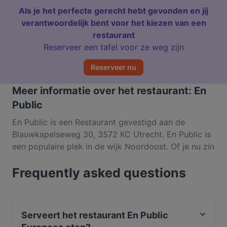
Als je het perfecte gerecht hebt gevonden en jij
verantwoordelijk bent voor het kiezen van een
restaurant
Reserveer een tafel voor ze weg zijn
Reserveer nu
Meer informatie over het restaurant: En
Public
En Public is een Restaurant gevestigd aan de
Blauwkapelseweg 30, 3572 KC Utrecht. En Public is
een populaire plek in de wijk Noordoost. Of je nu zin
hebt in een lichte maaltijd of juist toe bent aan een
Frequently asked questions
fijnproeverservaring, ontdek de gerechten bij En
Public en ervaar authentiek Europees eten in
Utrecht.
Serveert het restaurant En Public