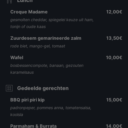
Lunch
Croque Madame
12,00€
gesmolten cheddar, spiegelei keuze uit ham,
tonijn of oude kaas
Zuurdesem gemarineerde zalm
13,50€
rode biet, mango-gel, tomaat
Wafel
10,00€
bosbessencompote, banaan, gezouten
karamelsaus
Gedeelde gerechten
BBQ piri piri kip
15,00€
padronpeper, pommes anna, tomatensalsa,
koolsla
Parmaham & Burrata
14,00€