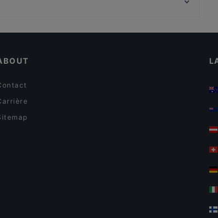
Torture Museum, Amsterdam
Pressroom
Kindvriendelijke restaurants in Amsterdam
Restaurants Met Goedkoop Eten in Amsterdam
ABOUT
L
Contact
Carrière
Sitemap