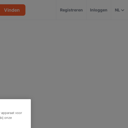
Vinden
Registreren
Inloggen
NL
 apparaat voor
bij onze