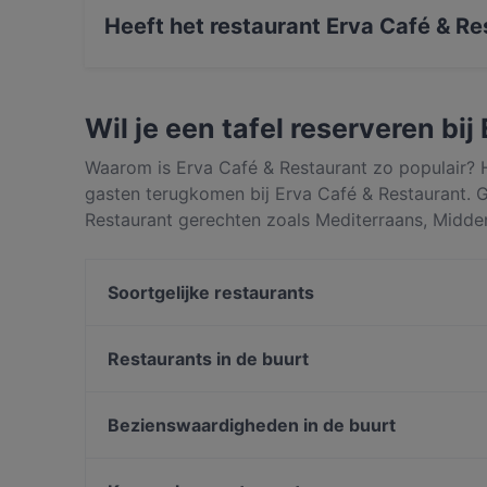
Midden-Oosters
Heeft het restaurant Erva Café & R
Ja, het restaurant Erva Café & Restaurant heef
Wil je een tafel reserveren bi
Waarom is Erva Café & Restaurant zo populair? H
gasten terugkomen bij Erva Café & Restaurant. 
Restaurant gerechten zoals Mediterraans, Midde
onderscheidt van andere restaurants in Amsterd
volgende maaltijd te genieten!
Soortgelijke restaurants
Restaurant Tai Yu
Seven Chakra
Restaurants in de buurt
Ristorante Amore
Braai Westerpark
Restaurant Chengdu
Five Bells
Bezienswaardigheden in de buurt
Prince Charming
Seasons
Artplein Spui, Amsterdam
Dal Toscano