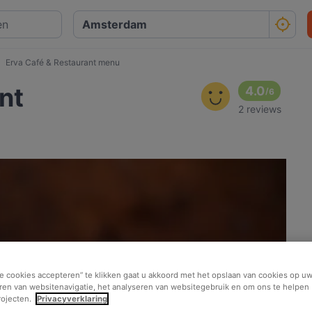
Erva Café & Restaurant menu
nt
4.0
/
6
2 reviews
le cookies accepteren” te klikken gaat u akkoord met het opslaan van cookies op uw
ren van websitenavigatie, het analyseren van websitegebruik en om ons te helpen 
rojecten.
Privacyverklaring