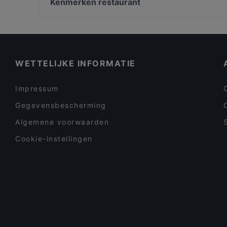
Universiteit van Amsterdam, Amsterdam
Kenmerken restaurant
Casa del Toro (nr 77)
Begijnhof, Amsterdam
Restaurants geschikt voor groepen in Amsterdam
Restaurants voor een zakenlunch in Amsterdam
Gezellige Restaurants in Amsterdam
WETTELIJKE INFORMATIE
Impressum
Gegevensbescherming
Algemene voorwaarden
Cookie-instellingen