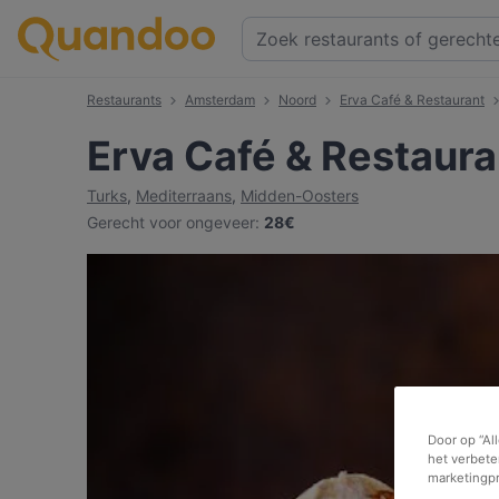
Restaurants
Amsterdam
Noord
Erva Café & Restaurant
Erva Café & Restaura
Turks
,
Mediterraans
,
Midden-Oosters
Gerecht voor ongeveer
:
28€
Door op “Al
het verbete
marketingp