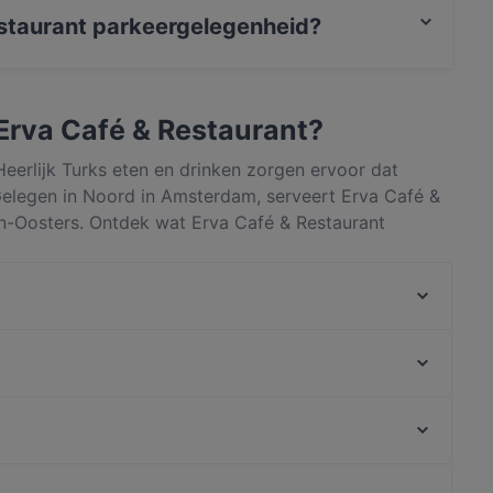
estaurant parkeergelegenheid?
t Op straat parkeren.
j Erva Café & Restaurant?
eerlijk Turks eten en drinken zorgen ervoor dat
Gelegen in Noord in Amsterdam, serveert Erva Café &
n-Oosters. Ontdek wat Erva Café & Restaurant
am en reserveer vandaag nog een tafel om van je
Mount Everest Tandoori
La Brasa
Las Marias
Ristorante Italiano San Giorgio
Café Restaurant Q Global Kitchen
Restaurant Kamasutra
Bella Ciao 2 Amsterdam
Gandhi Restaurant
Spui, Amsterdam
At Letting