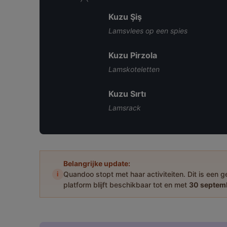
Kuzu Şiş
Lamsvlees op een spies
Kuzu Pirzola
Lamskoteletten
Kuzu Sırtı
Lamsrack
Belangrijke update:
i
Quandoo stopt met haar activiteiten. Dit is een
platform blijft beschikbaar tot en met
30 septem