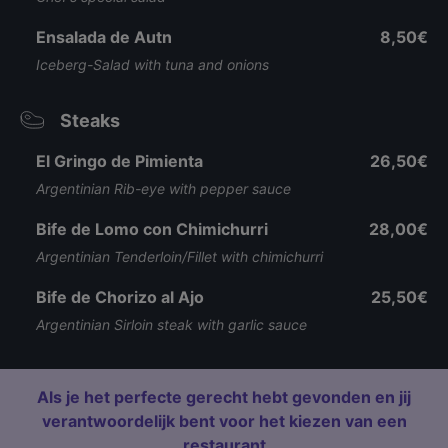
Ensalada de Autn
8,50€
Iceberg-Salad with tuna and onions
Steaks
El Gringo de Pimienta
26,50€
Argentinian Rib-eye with pepper sauce
Bife de Lomo con Chimichurri
28,00€
Argentinian Tenderloin/Fillet with chimichurri
Bife de Chorizo al Ajo
25,50€
Argentinian Sirloin steak with garlic sauce
Als je het perfecte gerecht hebt gevonden en jij
verantwoordelijk bent voor het kiezen van een
restaurant