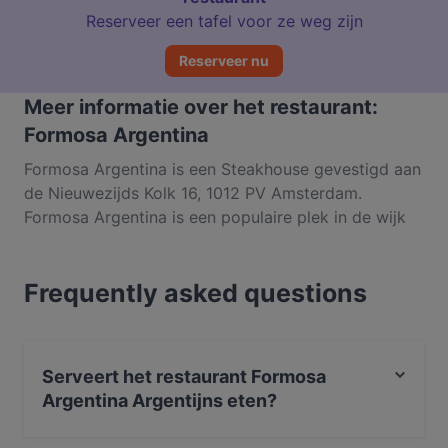
Reserveer een tafel voor ze weg zijn
Reserveer nu
Meer informatie over het restaurant:
Formosa Argentina
Formosa Argentina is een Steakhouse gevestigd aan
de Nieuwezijds Kolk 16, 1012 PV Amsterdam.
Formosa Argentina is een populaire plek in de wijk
Stadscentrum. Of je nu zin hebt in een lichte maaltijd
of juist toe bent aan een fijnproeverservaring,
Frequently asked questions
ontdek de gerechten bij Formosa Argentina en
ervaar authentiek Argentijns eten in Amsterdam.
Serveert het restaurant Formosa
Argentina Argentijns eten?