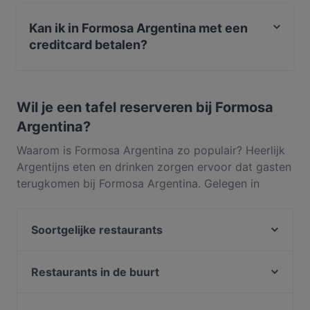
Ja, het restaurant Formosa Argentina serveert
Argentijns eten en serveert ook Steak, Zuid-
Kan ik in Formosa Argentina met een
Amerikaans
creditcard betalen?
Ja, je kunt betalen met Apple Pay, Visa, Mastercard,
Maestro, Contactloos betalen.
Wil je een tafel reserveren bij Formosa
Argentina?
Waarom is Formosa Argentina zo populair? Heerlijk
Argentijns eten en drinken zorgen ervoor dat gasten
terugkomen bij Formosa Argentina. Gelegen in
Stadscentrum in Amsterdam, serveert Formosa
Argentina gerechten zoals Steak, Zuid-Amerikaans.
Soortgelijke restaurants
Ontdek wat Formosa Argentina onderscheidt van
andere restaurants in Amsterdam en reserveer
Sombrero Mexico
vandaag nog een tafel om van je volgende maaltijd
Five Bells
Restaurants in de buurt
te genieten!
Siga La Vaca Steakhouse
Seasons
TDQ Steaks