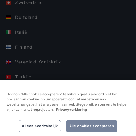
Zwitserland
Duitsland
Italië
Finland
Verenigd Koninkrijk
Turkije
Nederland
Door op “Alle cookies accepteren” te klikken gaat u akkoord met het
opslaan van cookies op uw apparaat voor het verbeteren van
websitenavigatie, het analyseren van websitegebruik en om ons te helpen
Singapore
bij onze marketingprojecten.
Privacyverklaring
Alleen noodzakelijk
Alle cookies accepteren