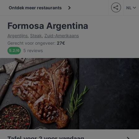
Ontdek meer restaurants
NL
Formosa Argentina
Argentijns
,
Steak
,
Zuid-Amerikaans
Gerecht voor ongeveer
:
27€
5 reviews
5.2
/
6
Tafel voor 2 voor vandaag