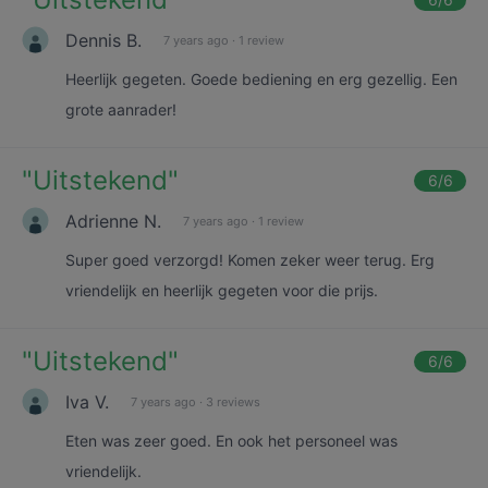
Dennis B.
7 years ago
·
1 review
Heerlijk gegeten. Goede bediening en erg gezellig. Een
grote aanrader!
"
Uitstekend
"
6
/6
Adrienne N.
7 years ago
·
1 review
Super goed verzorgd! Komen zeker weer terug. Erg
vriendelijk en heerlijk gegeten voor die prijs.
"
Uitstekend
"
6
/6
Iva V.
7 years ago
·
3 reviews
Eten was zeer goed. En ook het personeel was
vriendelijk.