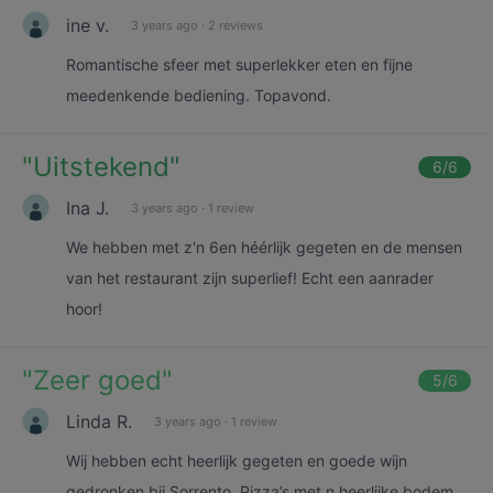
ine v.
3 years ago
·
2 reviews
Romantische sfeer met superlekker eten en fijne
meedenkende bediening. Topavond.
"
Uitstekend
"
6
/6
Ina J.
3 years ago
·
1 review
We hebben met z'n 6en héérlijk gegeten en de mensen
van het restaurant zijn superlief! Echt een aanrader
hoor!
"
Zeer goed
"
5
/6
Linda R.
3 years ago
·
1 review
Wij hebben echt heerlijk gegeten en goede wijn
gedronken bij Sorrento. Pizza’s met n heerlijke bodem,