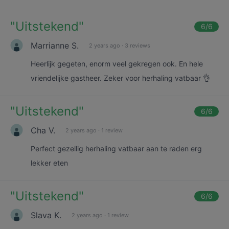
"
Uitstekend
"
6
/6
Marrianne S.
2 years ago
·
3 reviews
Heerlijk gegeten, enorm veel gekregen ook. En hele
vriendelijke gastheer. Zeker voor herhaling vatbaar 👌
"
Uitstekend
"
6
/6
Cha V.
2 years ago
·
1 review
Perfect gezellig herhaling vatbaar aan te raden erg
lekker eten
"
Uitstekend
"
6
/6
Slava K.
2 years ago
·
1 review