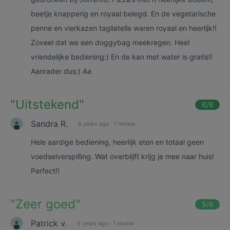
beetje knapperig en royaal belegd. En de vegetarische
penne en vierkazen tagliatelle waren royaal en heerlijk!!
Zoveel dat we een doggybag meekregen. Heel
vriendelijke bediening:) En de kan met water is gratis!!
Aanrader dus:) Aa
"
Uitstekend
"
6
/6
Sandra R.
6 years ago
·
1 review
Hele aardige bediening, heerlijk eten en totaal geen
voedselverspilling. Wat overblijft krijg je mee naar huis!
Perfect!!
"
Zeer goed
"
5
/6
Patrick v.
6 years ago
·
1 review