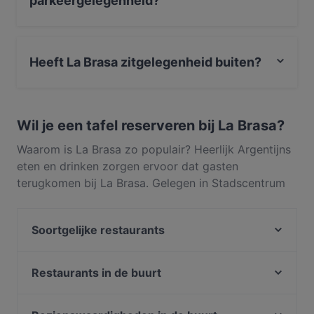
parkeergelegenheid?
Ja, het restaurant La Brasa heeft Op straat parkeren.
Heeft La Brasa zitgelegenheid buiten?
Nee, La Brasa heeft geen zitgelegenheid buiten.
Wil je een tafel reserveren bij La Brasa?
Waarom is La Brasa zo populair? Heerlijk Argentijns
eten en drinken zorgen ervoor dat gasten
terugkomen bij La Brasa. Gelegen in Stadscentrum
in Amsterdam, serveert La Brasa gerechten zoals
Steak, Zuid-Amerikaans. Ontdek wat La Brasa
Soortgelijke restaurants
onderscheidt van andere restaurants in Amsterdam
en reserveer vandaag nog een tafel om van je
Ristorante Amore
volgende maaltijd te genieten!
Restaurant Luna
Restaurants in de buurt
Las Marias
Marco polo
At Letting
Bella Ciao 2 Amsterdam