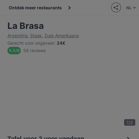
Ontdek meer restaurants
NL
La Brasa
Argentijns
,
Steak
,
Zuid-Amerikaans
Gerecht voor ongeveer
:
24€
56 reviews
5.3
/
6
1
/
2
Tafel voor 2 voor vandaag