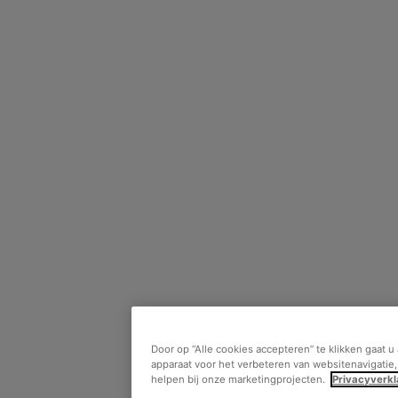
Door op “Alle cookies accepteren” te klikken gaat 
apparaat voor het verbeteren van websitenavigatie
helpen bij onze marketingprojecten.
Privacyverkl