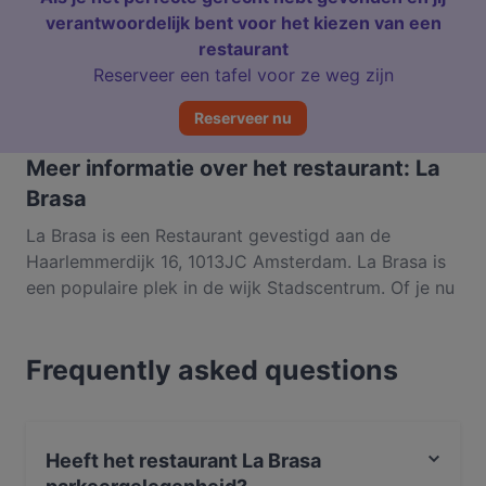
verantwoordelijk bent voor het kiezen van een
restaurant
Reserveer een tafel voor ze weg zijn
Reserveer nu
Meer informatie over het restaurant: La
Brasa
La Brasa is een Restaurant gevestigd aan de
Haarlemmerdijk 16, 1013JC Amsterdam. La Brasa is
een populaire plek in de wijk Stadscentrum. Of je nu
zin hebt in een lichte maaltijd of juist toe bent aan
een fijnproeverservaring, ontdek de gerechten bij La
Frequently asked questions
Brasa en ervaar authentiek Argentijns eten in
Amsterdam.
Heeft het restaurant La Brasa