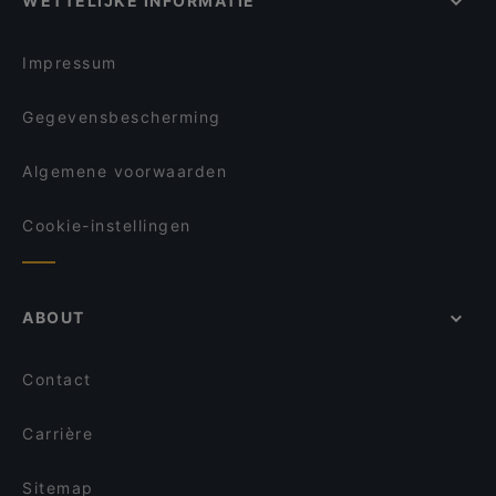
WETTELIJKE INFORMATIE
29 Spices
Restaurants Voor Lunch in Amsterdam
29 Spices
Europese Restaurants in Amsterdam
Impressum
Gegevensbescherming
Algemene voorwaarden
Cookie-instellingen
ABOUT
Contact
Carrière
Sitemap