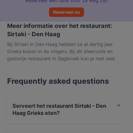
Reserveer een tafel voor ze weg zijn
Reserveer nu
Meer informatie over het restaurant:
Sirtaki - Den Haag
Bij Sirtaki in Den Haag hebben ze al dertig jaar
Grieks koken in de vingers. Bij dit sfeervolle en
gastvrije restaurant in Segbroek kun je met veel
plezier proeven wat de rijke, diverse Griekse keuken
te bieden heeft. Voor de kleine trek of om alvast in
Frequently asked questions
de stemming te komen, kun je genieten van
verschillende kleinere hapjes zoals Melitzana salad,
keftethes of tiropitta. De Griekse specialiteiten zijn
stuk voor stuk betoverend en er is genoeg keuze
Serveert het restaurant Sirtaki - Den
voor zowel vlees- als viseters en vegetariërs. De
Haag Grieks eten?
chefs maken uitsluitend gebruik van kwalitatief
hoogwaardige producten en halen zoveel mogelijk
Ja, het restaurant Sirtaki - Den Haag serveert Grieks
kruiden en ingrediënten uit Griekenland. Zo ben je