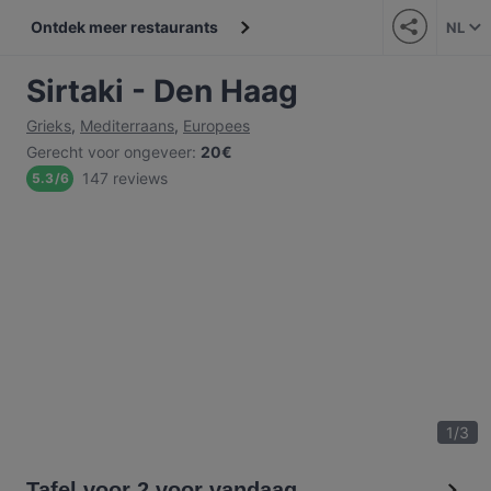
Ontdek meer restaurants
NL
Sirtaki - Den Haag
Grieks
,
Mediterraans
,
Europees
Gerecht voor ongeveer
:
20€
147 reviews
5.3
/
6
1
/
3
Tafel voor 2 voor vandaag