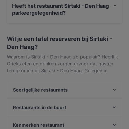
eten en serveert ook Mediterraans, Europees
ervan verzekerd dat je aan het Kamperfoelieplein
Heeft het restaurant Sirtaki - Den Haag
een authentieke, smaakvolle Griekse maaltijd krijgt
parkeergelegenheid?
voorgeschoteld. De liefhebbers kunnen uiteraard
kiezen voor een goed glas Griekse wijn bij het eten!
Ja, het restaurant Sirtaki - Den Haag heeft Op straat
parkeren.
Wil je een tafel reserveren bij Sirtaki -
Den Haag?
Waarom is Sirtaki - Den Haag zo populair? Heerlijk
Grieks eten en drinken zorgen ervoor dat gasten
terugkomen bij Sirtaki - Den Haag. Gelegen in
Segbroek in Den Haag, serveert Sirtaki - Den Haag
gerechten zoals Mediterraans, Europees. Ontdek
Soortgelijke restaurants
wat Sirtaki - Den Haag onderscheidt van andere
restaurants in Den Haag en reserveer vandaag nog
Elaichi
een tafel om van je volgende maaltijd te genieten!
Mad'Ras
Restaurants in de buurt
Dozo Sushi & Grill Restaurant (Prinsestraat)
Maximo
Chopras Indian Restaurant
Restaurant ChouChou
Kenmerken restaurant