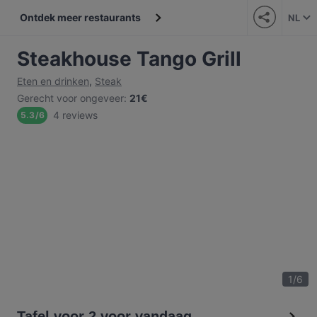
Ontdek meer restaurants
NL
Steakhouse Tango Grill
Eten en drinken
,
Steak
Gerecht voor ongeveer
:
21€
4 reviews
5.3
/
6
1
/
6
Tafel voor 2 voor vandaag