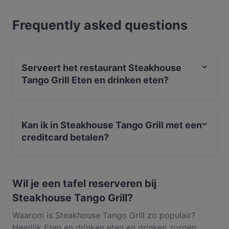
een lichte maaltijd of juist toe bent aan een
Frequently asked questions
fijnproeverservaring, ontdek de gerechten bij
Steakhouse Tango Grill en ervaar authentiek Eten en
drinken eten in Amsterdam.
Serveert het restaurant Steakhouse
Tango Grill Eten en drinken eten?
Ja, het restaurant Steakhouse Tango Grill serveert Eten
en drinken eten en serveert ook Steak
Kan ik in Steakhouse Tango Grill met een
creditcard betalen?
Ja, je kunt betalen met Apple Pay, Contactloos betalen.
Wil je een tafel reserveren bij
Steakhouse Tango Grill?
Waarom is Steakhouse Tango Grill zo populair?
Heerlijk Eten en drinken eten en drinken zorgen