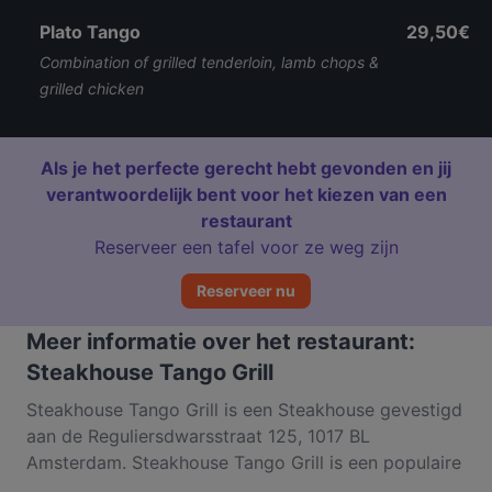
Plato Tango
29,50€
Combination of grilled tenderloin, lamb chops &
grilled chicken
Als je het perfecte gerecht hebt gevonden en jij
verantwoordelijk bent voor het kiezen van een
restaurant
Reserveer een tafel voor ze weg zijn
Reserveer nu
Meer informatie over het restaurant:
Steakhouse Tango Grill
Steakhouse Tango Grill is een Steakhouse gevestigd
aan de Reguliersdwarsstraat 125, 1017 BL
Amsterdam. Steakhouse Tango Grill is een populaire
plek in de wijk Stadscentrum. Of je nu zin hebt in