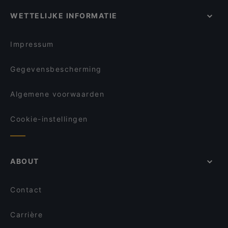
Addis Ababa Restaurant
Restaurant Lavash
Gezellige Restaurants in Amsterdam
WETTELIJKE INFORMATIE
Maya Grill Steakhouse Amsterdam
Restaurants Voor Casual Eten in Amsterdam
Casa Italiana Amsterdam
Levendig in Amsterdam
Impressum
Gegevensbescherming
Algemene voorwaarden
Cookie-instellingen
ABOUT
Contact
Carrière