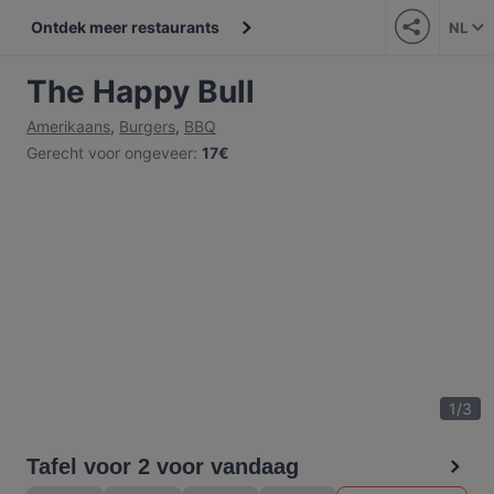
Ontdek meer restaurants
NL
The Happy Bull
Amerikaans
,
Burgers
,
BBQ
Gerecht voor ongeveer
:
17€
1
/
3
Tafel voor 2 voor vandaag