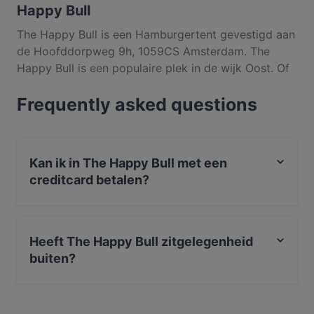
Happy Bull
The Happy Bull is een Hamburgertent gevestigd aan
de Hoofddorpweg 9h, 1059CS Amsterdam. The
Happy Bull is een populaire plek in de wijk Oost. Of
je nu zin hebt in een lichte maaltijd of juist toe bent
Frequently asked questions
aan een fijnproeverservaring, ontdek de gerechten
bij The Happy Bull en ervaar authentiek Amerikaans
eten in Amsterdam.
Kan ik in The Happy Bull met een
creditcard betalen?
Ja, je kunt betalen met Apple Pay, Visa, Mastercard,
Maestro, Contactloos betalen.
Heeft The Happy Bull zitgelegenheid
buiten?
Nee, The Happy Bull heeft geen zitgelegenheid buiten.