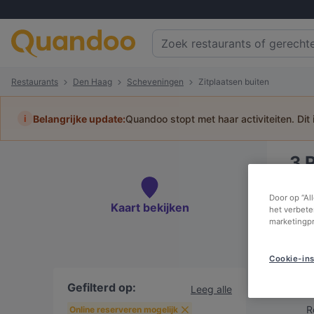
Restaurants
Den Haag
Scheveningen
Zitplaatsen buiten
i
Belangrijke update:
Quandoo stopt met haar activiteiten. Dit
3
Tafel
Door op “Al
Kaart bekijken
het verbete
marketingp
Cookie-ins
Be
Gefilterd op:
Leeg alle
R
Online reserveren mogelijk