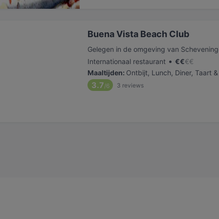
Buena Vista Beach Club
Gelegen in de omgeving van Schevenin
•
Internationaal restaurant
€
€
€
€
Maaltijden
:
Ontbijt, Lunch, Diner, Taart &
3.7
3
reviews
/6