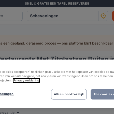
SNEL & GRATIS EEN TAFEL RESERVEREN
 is een gepland, gefaseerd proces — ons platform blijft beschikbaar
Restaurants Met Zitplaatsen Buiten 
 zoeken:
le cookies accepteren” te klikken gaat u akkoord met het opslaan van cookies op uw
ren van websitenavigatie, het analyseren van websitegebruik en om ons te helpen 
Personen
Datum
Tijds
rojecten.
Privacyverklaring
tellingen
Alleen noodzakelijk
Alle cookies
st beoordeeld
In de buurt
elevantie