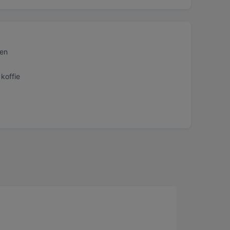
gen
 koffie