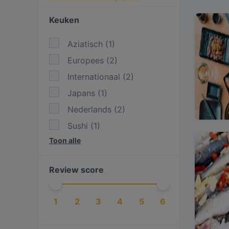
Keuken
Aziatisch
(
1
)
Europees
(
2
)
Internationaal
(
2
)
Japans
(
1
)
Nederlands
(
2
)
Sushi
(
1
)
Toon alle
Zeevruchten
(
3
)
Review score
1
2
3
4
5
6