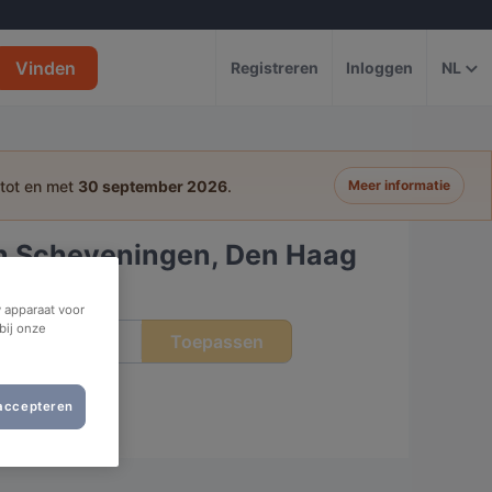
Vinden
Registreren
Inloggen
NL
 tot en met
30 september 2026
.
Meer informatie
in Scheveningen, Den Haag
 apparaat voor
bij onze
Toepassen
tip
 accepteren