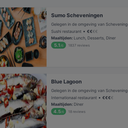
Sumo Scheveningen
Gelegen in de omgeving van Schevenin
•
Sushi restaurant
€
€
€
€
Maaltijden
:
Lunch, Desserts, Diner
5.1
1837
reviews
/6
Blue Lagoon
Gelegen in de omgeving van Schevenin
•
Internationaal restaurant
€
€
€
€
Maaltijden
:
Diner
4.5
18
reviews
/6