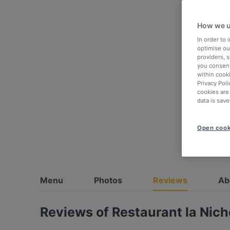
How we u
In order to
optimise our
providers, 
you consent
within cook
Privacy Poli
cookies are
data is save
Open cook
Menu
Photos
Reviews
Ab
Reviews of Restaurant la Nich