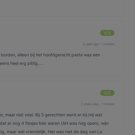
4
/6
a year ago
·
1 review
orden, alleen bij het hoofdgerecht pasta was een
ns heel erg pittig.....
4
/6
2 years ago
·
1 review
 maar niet veel. Bij 3 gerechten werd er bij mij wat
t er nog 4 flesjes bier waren (AH was nog open), wijn
dig, maar wel vriendelijk. Het was niet de dag van La