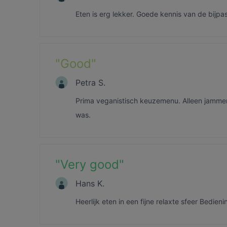
Eten is erg lekker. Goede kennis van de bijp
"
Good
"
Petra S.
Prima veganistisch keuzemenu. Alleen jammer 
was.
"
Very good
"
Hans K.
Heerlijk eten in een fijne relaxte sfeer Bedien