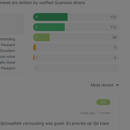
views are written by verified Quandoo diners.
123
6
113
5
59
4
tstanding
Pleasant
9
3
Excellent
ood value
4
2
ally Good
1
Pleasant
Most recent
4
/6
a year ago
·
1 review
js/kwaliteit verhouding was goed. En precies op tijd klaar