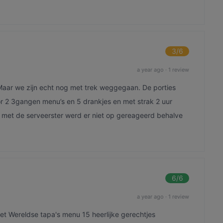
3
/6
a year ago
·
1 review
Maar we zijn echt nog met trek weggegaan. De porties
r 2 3gangen menu’s en 5 drankjes en met strak 2 uur
 met de serveerster werd er niet op gereageerd behalve
6
/6
a year ago
·
1 review
t Wereldse tapa's menu 15 heerlijke gerechtjes