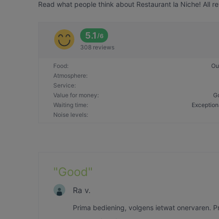
Read what people think about Restaurant la Niche! All re
5.1
/
6
308 reviews
Food
:
Ou
Atmosphere
:
Service
:
Value for money
:
G
Waiting time
:
Exception
Noise levels
:
"
Good
"
Ra v.
Prima bediening, volgens ietwat onervaren. Pri