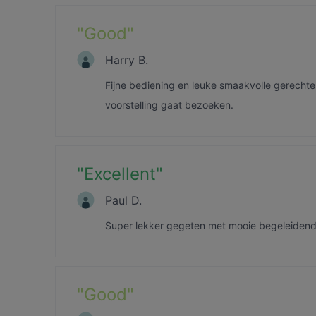
"
Good
"
Harry B.
Fijne bediening en leuke smaakvolle gerechte
voorstelling gaat bezoeken.
"
Excellent
"
Paul D.
Super lekker gegeten met mooie begeleidende
"
Good
"