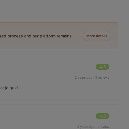
ased process and our platform remains
More details
4
/6
2 years ago
·
3 reviews
or je geld
4
/6
2 years ago
·
1 review