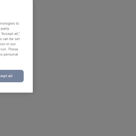
hnologies to
-party
“Accept all,”
es can be set
ion in our
o run. These
No personal
ept all