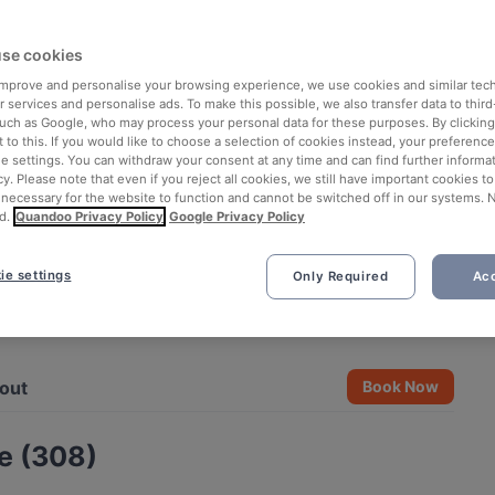
se cookies
 improve and personalise your browsing experience, we use cookies and similar tec
 services and personalise ads. To make this possible, we also transfer data to third
such as Google, who may process your personal data for these purposes. By clicking 
 to this. If you would like to choose a selection of cookies instead, your preferenc
ie settings. You can withdraw your consent at any time and can find further informat
cy. Please note that even if you reject all cookies, we still have important cookies t
 necessary for the website to function and cannot be switched off in our systems. 
d.
Quandoo Privacy Policy
Google Privacy Policy
ie settings
Only Required
Acc
See all 9 photos
out
Book Now
e (308)