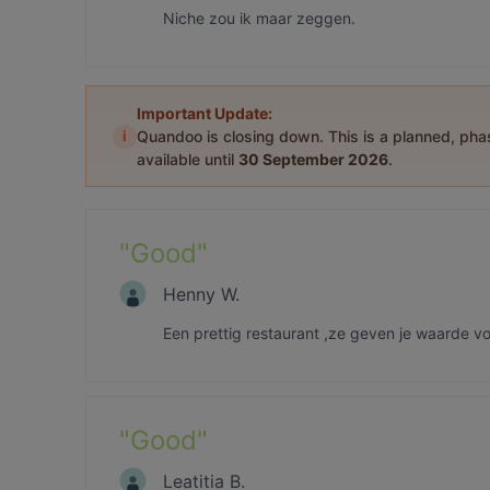
Niche zou ik maar zeggen.
Important Update:
i
Quandoo is closing down. This is a planned, ph
available until
30 September 2026
.
"
Good
"
Henny W.
Een prettig restaurant ,ze geven je waarde vo
"
Good
"
Leatitia B.