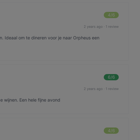
4
/6
2 years ago
·
1 review
n. Ideaal om te dineren voor je naar Orpheus een
6
/6
2 years ago
·
1 review
 wijnen. Een hele fijne avond
4
/6