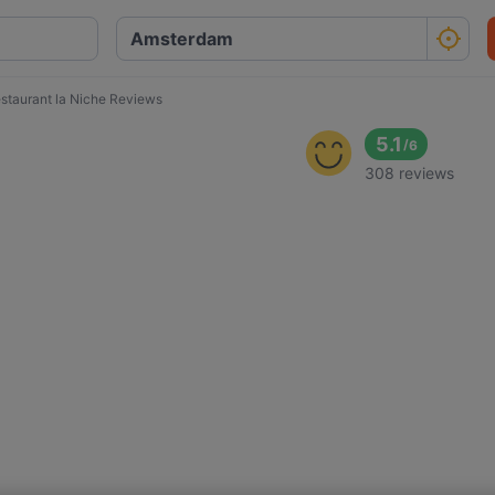
staurant la Niche Reviews
5.1
/
6
308 reviews