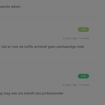
assende wijnen
4
/6
2 years ago
·
1 review
dat er voor de koffie achteraf geen plantaardige melk
5
/6
2 years ago
·
1 review
ing mag wat ons betreft iets professioneler