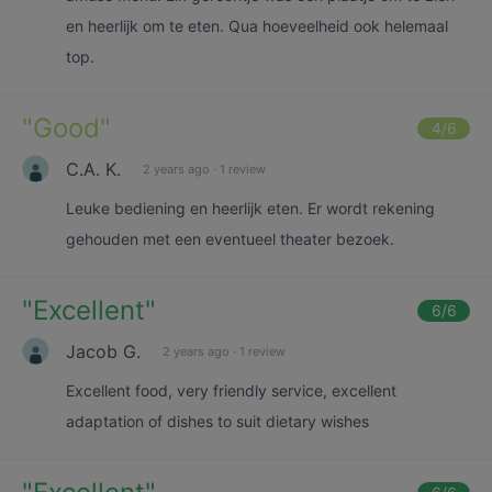
en heerlijk om te eten. Qua hoeveelheid ook helemaal
top.
"
Good
"
4
/6
C.A. K.
2 years ago
·
1 review
Leuke bediening en heerlijk eten. Er wordt rekening
gehouden met een eventueel theater bezoek.
"
Excellent
"
6
/6
Jacob G.
2 years ago
·
1 review
Excellent food, very friendly service, excellent
adaptation of dishes to suit dietary wishes