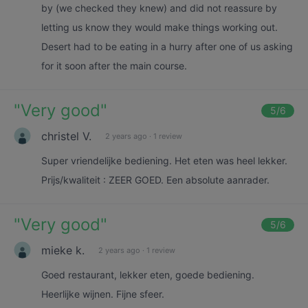
by (we checked they knew) and did not reassure by
letting us know they would make things working out.
Desert had to be eating in a hurry after one of us asking
for it soon after the main course.
"
Very good
"
5
/6
christel V.
2 years ago
·
1 review
Super vriendelijke bediening. Het eten was heel lekker.
Prijs/kwaliteit : ZEER GOED. Een absolute aanrader.
"
Very good
"
5
/6
mieke k.
2 years ago
·
1 review
Goed restaurant, lekker eten, goede bediening.
Heerlijke wijnen. Fijne sfeer.