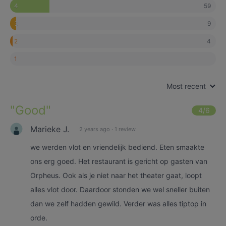
59
4
9
3
4
2
1
Most recent
"
Good
"
4
/6
Marieke J.
2 years ago
·
1 review
we werden vlot en vriendelijk bediend. Eten smaakte
ons erg goed. Het restaurant is gericht op gasten van
Orpheus. Ook als je niet naar het theater gaat, loopt
alles vlot door. Daardoor stonden we wel sneller buiten
dan we zelf hadden gewild. Verder was alles tiptop in
orde.