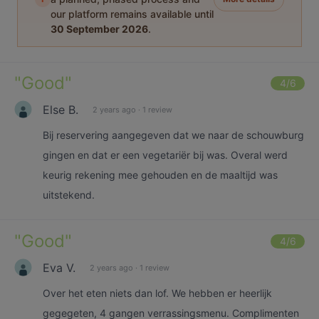
our platform remains available until
30 September 2026
.
"
Good
"
4
/6
Else B.
2 years ago
·
1 review
Bij reservering aangegeven dat we naar de schouwburg
gingen en dat er een vegetariër bij was. Overal werd
keurig rekening mee gehouden en de maaltijd was
uitstekend.
"
Good
"
4
/6
Eva V.
2 years ago
·
1 review
Over het eten niets dan lof. We hebben er heerlijk
gegegeten, 4 gangen verrassingsmenu. Complimenten