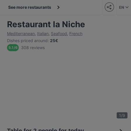
See more restaurants
EN
Restaurant la Niche
Mediterranean
,
Italian
,
Seafood
,
French
Dishes priced around
:
25€
308 reviews
5.1
/
6
1
/
9
Table for 2 people for today