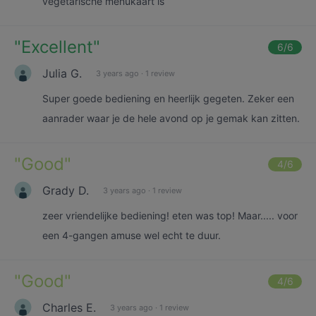
vegetarische menukaart is
"
Excellent
"
6
/6
Julia G.
3 years ago
·
1 review
Super goede bediening en heerlijk gegeten. Zeker een
aanrader waar je de hele avond op je gemak kan zitten.
"
Good
"
4
/6
Grady D.
3 years ago
·
1 review
zeer vriendelijke bediening! eten was top! Maar..... voor
een 4-gangen amuse wel echt te duur.
"
Good
"
4
/6
Charles E.
3 years ago
·
1 review