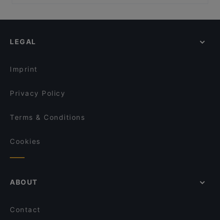
Ristorante La Viestana
Artplein Spui, Amsterdam
Sumo Arnhem
Universiteit van Amsterdam, Amsterdam
Mexicaans restaurant Amigo
National Opera, Amsterdam
Kohinoor of India
LEGAL
Spui, Amsterdam
King of India
Torture Museum, Amsterdam
Lestari Indonesisch Restaurant
Imprint
Vegan Sushi Bar Arnhem
Hof van Ede
Privacy Policy
Terms & Conditions
Cookies
ABOUT
Contact