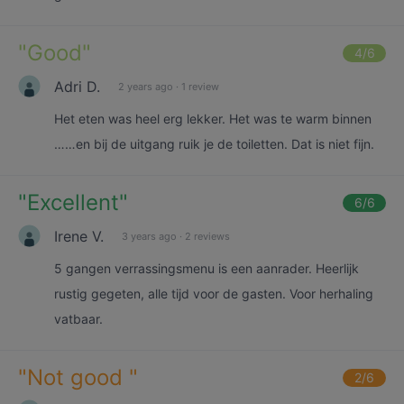
"
Good
"
4
/6
Adri D.
2 years ago
·
1 review
Het eten was heel erg lekker. Het was te warm binnen
……en bij de uitgang ruik je de toiletten. Dat is niet fijn.
"
Excellent
"
6
/6
Irene V.
3 years ago
·
2 reviews
5 gangen verrassingsmenu is een aanrader. Heerlijk
rustig gegeten, alle tijd voor de gasten. Voor herhaling
vatbaar.
"
Not good
"
2
/6