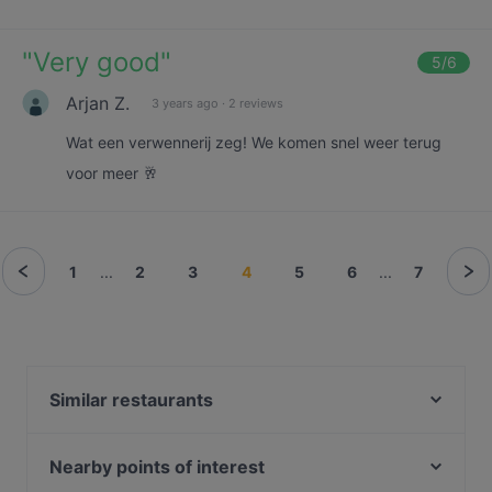
"
Very good
"
5
/6
Arjan Z.
3 years ago
·
2 reviews
Wat een verwennerij zeg! We komen snel weer terug
voor meer 🥂
1
...
2
3
4
5
6
...
7
Similar restaurants
Restaurant De Heerlijckheyt Het Loo
Il Miogirasole
Nearby points of interest