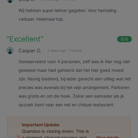
Wij hebben super lekker gegeten. Voor herhaling
vatbaar. Helemaal top.
"
Excellent
"
6
/6
Casper O.
2 years ago
·
1 review
Gereserveerd voor 4 personen, zelf was ik hier nog niet
geweest maar had gehoord dat het hier goed moest
zijn. Keurig bediend, bij ieder gerecht een uitleg wat het
precies was evenals bij het wijn arrangement. Parkeren
was gratis en om de hoek. Zeker een aanrader als je
opzoek bent naar een net en chique restaurant.
Important Update:
Quandoo is closing down. This is
i
a planned, phased process and
More details