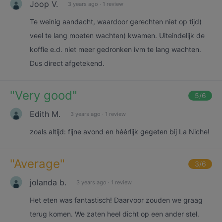
Joop V.
3 years ago
·
1 review
Te weinig aandacht, waardoor gerechten niet op tijd(
veel te lang moeten wachten) kwamen. Uiteindelijk de
koffie e.d. niet meer gedronken ivm te lang wachten.
Dus direct afgetekend.
"
Very good
"
5
/6
Edith M.
3 years ago
·
1 review
zoals altijd: fijne avond en héérlijk gegeten bij La Niche!
"
Average
"
3
/6
jolanda b.
3 years ago
·
1 review
Het eten was fantastisch! Daarvoor zouden we graag
terug komen. We zaten heel dicht op een ander stel.