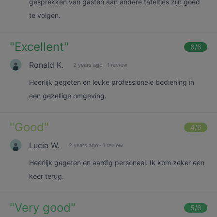
gesprekken van gasten aan andere tafeltjes zijn goed
te volgen.
"
Excellent
"
6
/6
Ronald K.
2 years ago
·
1 review
Heerlijk gegeten en leuke professionele bediening in
een gezellige omgeving.
"
Good
"
4
/6
Lucia W.
2 years ago
·
1 review
Heerlijk gegeten en aardig personeel. Ik kom zeker een
keer terug.
"
Very good
"
5
/6