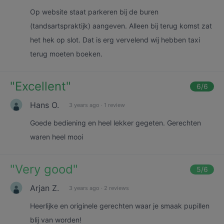
Op website staat parkeren bij de buren
(tandsartspraktijk) aangeven. Alleen bij terug komst zat
het hek op slot. Dat is erg vervelend wij hebben taxi
terug moeten boeken.
"
Excellent
"
6
/6
Hans O.
3 years ago
·
1 review
Goede bediening en heel lekker gegeten. Gerechten
waren heel mooi
"
Very good
"
5
/6
Arjan Z.
3 years ago
·
2 reviews
Heerlijke en originele gerechten waar je smaak pupillen
blij van worden!