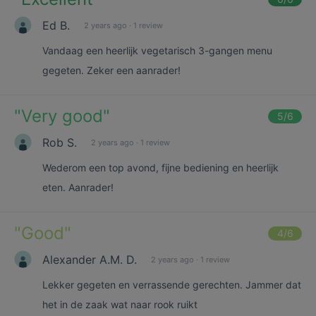
Ed B.
2 years ago
·
1 review
Vandaag een heerlijk vegetarisch 3-gangen menu
gegeten. Zeker een aanrader!
"
Very good
"
5
/6
Rob S.
2 years ago
·
1 review
Wederom een top avond, fijne bediening en heerlijk
eten. Aanrader!
"
Good
"
4
/6
Alexander A.M. D.
2 years ago
·
1 review
Lekker gegeten en verrassende gerechten. Jammer dat
het in de zaak wat naar rook ruikt