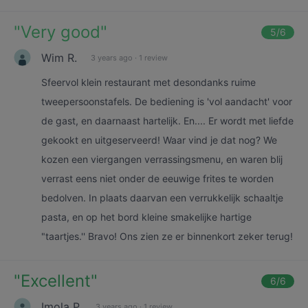
"
Very good
"
5
/6
Wim R.
3 years ago
·
1 review
Sfeervol klein restaurant met desondanks ruime
tweepersoonstafels. De bediening is 'vol aandacht' voor
de gast, en daarnaast hartelijk. En.... Er wordt met liefde
gekookt en uitgeserveerd! Waar vind je dat nog? We
kozen een viergangen verrassingsmenu, en waren blij
verrast eens niet onder de eeuwige frites te worden
bedolven. In plaats daarvan een verrukkelijk schaaltje
pasta, en op het bord kleine smakelijke hartige
"taartjes.'' Bravo! Ons zien ze er binnenkort zeker terug!
"
Excellent
"
6
/6
Imola P.
3 years ago
·
1 review