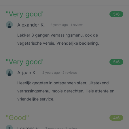
"
Very good
"
5
/6
Alexander K.
2 years ago
·
1 review
Lekker 3 gangen verrassingsmenu, ook de
vegetarische versie. Vriendelijke bediening.
"
Very good
"
5
/6
Arjaan K.
2 years ago
·
2 reviews
Heerlijk gegeten in ontspannen sfeer. Uitstekend
verrassingsmenu, mooie gerechten. Hele attente en
vriendelijke service.
"
Good
"
4
/6
Lourens v.
2 years ago
·
1 review