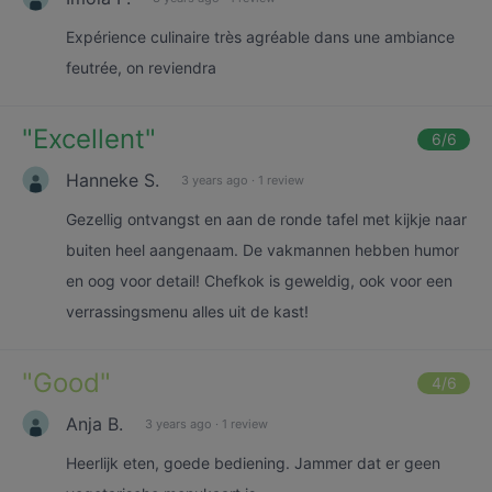
Expérience culinaire très agréable dans une ambiance
feutrée, on reviendra
"
Excellent
"
6
/6
Hanneke S.
3 years ago
·
1 review
Gezellig ontvangst en aan de ronde tafel met kijkje naar
buiten heel aangenaam. De vakmannen hebben humor
en oog voor detail! Chefkok is geweldig, ook voor een
verrassingsmenu alles uit de kast!
"
Good
"
4
/6
Anja B.
3 years ago
·
1 review
Heerlijk eten, goede bediening. Jammer dat er geen