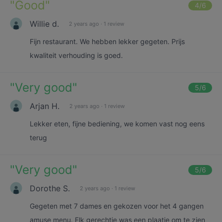
"
Good
"
4
/6
Willie d.
2 years ago
·
1 review
Fijn restaurant. We hebben lekker gegeten. Prijs
kwaliteit verhouding is goed.
"
Very good
"
5
/6
Arjan H.
2 years ago
·
1 review
Lekker eten, fijne bediening, we komen vast nog eens
terug
"
Very good
"
5
/6
Dorothe S.
2 years ago
·
1 review
Gegeten met 7 dames en gekozen voor het 4 gangen
amuse menu. Elk gerechtje was een plaatje om te zien