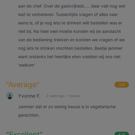
aan de chef. Over de gastvrijheid..... daar valt nog wel
wat te verbeteren. Tussentijds vragen of alles naar
wens is, of je nog iets te drinken wilt bestellen was er
niet bij. Na heel veel moeite konden wij de aandacht
van de bediening trekken en konden we vragen of we
nog iets te drinken mochten bestellen. Beetje jammer
want ondanks het heerlijke eten voelden wij ons niet
'welkom'
"
Average
"
3
/6
Yvonne F.
2 years ago
·
1 review
Jammer dat er zo weinig keuze is in vegetarische
gerechten.
"
Excellent
"
6
/6