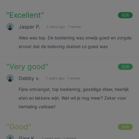
"
Excellent
"
6
/6
Jasper P.
2 years ago
·
1 review
Alles was top. De bediening was onwijs goed en zorgde
ervoor dat de beleving dubbel zo goed was
"
Very good
"
5
/6
Debby v.
2 years ago
·
1 review
Fijne ontvangst, top bediening, gezellige sfeer, heerlijk
eten en lekkere wijn. Wat wil je nog meer? Zeker voor
herhaling vatbaar!
"
Good
"
4
/6
Gina K.
2 years ago
·
1 review