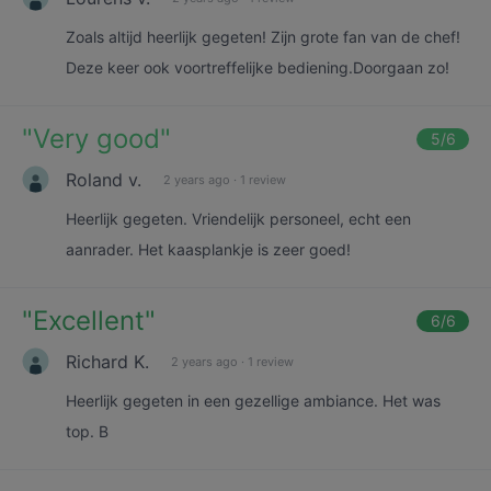
Zoals altijd heerlijk gegeten! Zijn grote fan van de chef!
Deze keer ook voortreffelijke bediening.Doorgaan zo!
"
Very good
"
5
/6
Roland v.
2 years ago
·
1 review
Heerlijk gegeten. Vriendelijk personeel, echt een
aanrader. Het kaasplankje is zeer goed!
"
Excellent
"
6
/6
Richard K.
2 years ago
·
1 review
Heerlijk gegeten in een gezellige ambiance. Het was
top. B