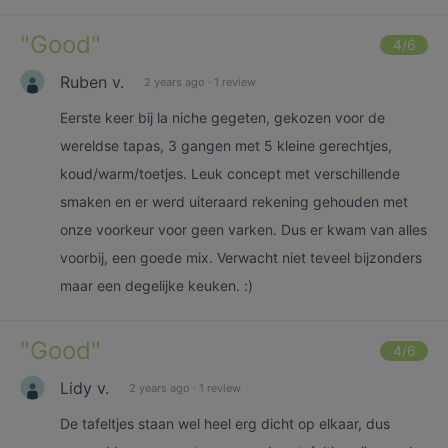
"
Good
"
4
/6
Ruben v.
2 years ago
·
1 review
Eerste keer bij la niche gegeten, gekozen voor de
wereldse tapas, 3 gangen met 5 kleine gerechtjes,
koud/warm/toetjes. Leuk concept met verschillende
smaken en er werd uiteraard rekening gehouden met
onze voorkeur voor geen varken. Dus er kwam van alles
voorbij, een goede mix. Verwacht niet teveel bijzonders
maar een degelijke keuken. :)
"
Good
"
4
/6
Lidy v.
2 years ago
·
1 review
De tafeltjes staan wel heel erg dicht op elkaar, dus