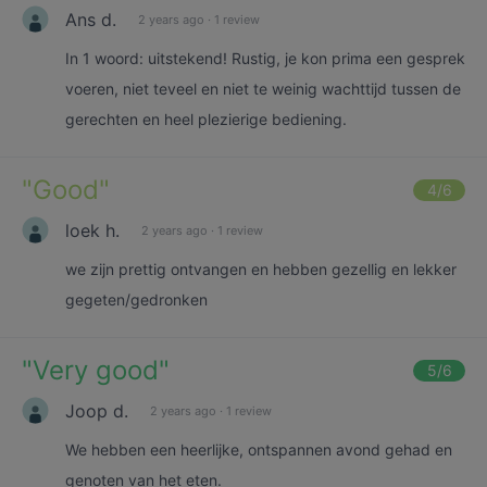
Ans d.
2 years ago
·
1 review
In 1 woord: uitstekend! Rustig, je kon prima een gesprek
voeren, niet teveel en niet te weinig wachttijd tussen de
gerechten en heel plezierige bediening.
"
Good
"
4
/6
loek h.
2 years ago
·
1 review
we zijn prettig ontvangen en hebben gezellig en lekker
gegeten/gedronken
"
Very good
"
5
/6
Joop d.
2 years ago
·
1 review
We hebben een heerlijke, ontspannen avond gehad en
genoten van het eten.