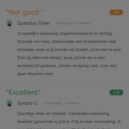
"
Not good
"
2
/6
Quandoo Diner
9 years ago
·
0 reviews
Vrouwelijke bediening ongeïnteresseerd en slordig.
Voorafje van huis, stokbroodje met kruidenboter met
tomaatje, waar je je tanden op breekt, echt veel te oud
Eten bij allen niet lekker, lauw, stronk sla in een
wortelsschil geduwd, zonder dressing..nee, voor ons
geen Maximo meer
"
Excellent
"
6
/6
Sandra C.
9 years ago
·
3 reviews
Gezellige sfeer en attente, vriendelijke bediening.
Kwaliteit gerechten is prima. Prijs is naar verhouding. Ik