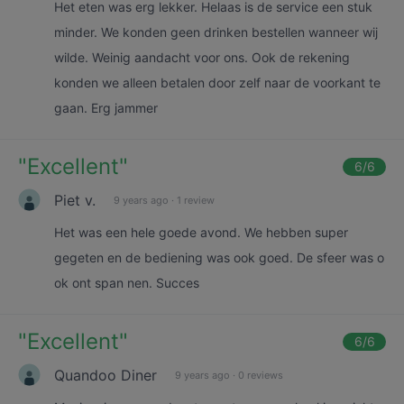
Het eten was erg lekker. Helaas is de service een stuk
minder. We konden geen drinken bestellen wanneer wij
wilde. Weinig aandacht voor ons. Ook de rekening
konden we alleen betalen door zelf naar de voorkant te
gaan. Erg jammer
"
Excellent
"
6
/6
Piet v.
9 years ago
·
1 review
Het was een hele goede avond. We hebben super
gegeten en de bediening was ook goed. De sfeer was o
ok ont span nen. Succes
"
Excellent
"
6
/6
Quandoo Diner
9 years ago
·
0 reviews