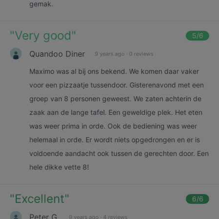
gemak.
"
Very good
"
5
/6
Quandoo Diner
9 years ago
·
0 reviews
Maximo was al bij ons bekend. We komen daar vaker
voor een pizzaatje tussendoor. Gisterenavond met een
groep van 8 personen geweest. We zaten achterin de
zaak aan de lange tafel. Een geweldige plek. Het eten
was weer prima in orde. Ook de bediening was weer
helemaal in orde. Er wordt niets opgedrongen en er is
voldoende aandacht ook tussen de gerechten door. Een
hele dikke vette 8!
"
Excellent
"
6
/6
Peter G.
9 years ago
·
4 reviews