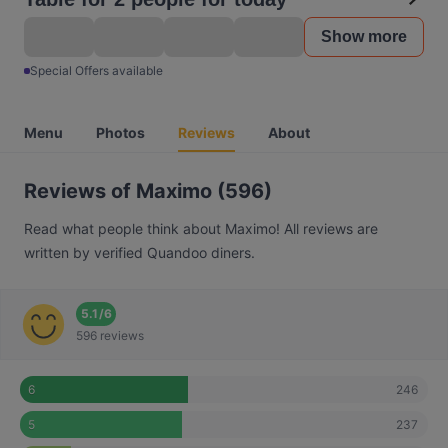
Show more
Special Offers available
Menu
Photos
Reviews
About
Reviews of Maximo (596)
Read what people think about Maximo! All reviews are
written by verified Quandoo diners.
5.1
/
6
596 reviews
246
6
237
5