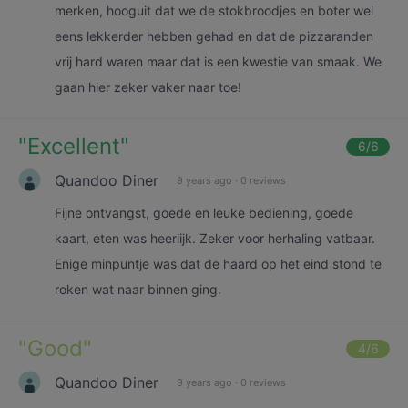
merken, hooguit dat we de stokbroodjes en boter wel
eens lekkerder hebben gehad en dat de pizzaranden
vrij hard waren maar dat is een kwestie van smaak. We
gaan hier zeker vaker naar toe!
"
Excellent
"
6
/6
Quandoo Diner
9 years ago
·
0 reviews
Fijne ontvangst, goede en leuke bediening, goede
kaart, eten was heerlijk. Zeker voor herhaling vatbaar.
Enige minpuntje was dat de haard op het eind stond te
roken wat naar binnen ging.
"
Good
"
4
/6
Quandoo Diner
9 years ago
·
0 reviews