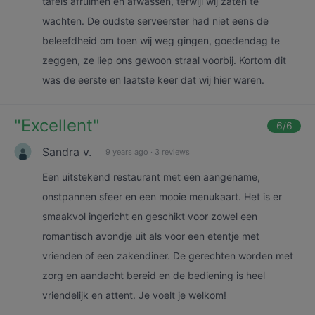
tafels afruimen en afwassen, terwijl wij zaten te
wachten. De oudste serveerster had niet eens de
beleefdheid om toen wij weg gingen, goedendag te
zeggen, ze liep ons gewoon straal voorbij. Kortom dit
was de eerste en laatste keer dat wij hier waren.
"
Excellent
"
6
/6
Sandra v.
9 years ago
·
3 reviews
Een uitstekend restaurant met een aangename,
onstpannen sfeer en een mooie menukaart. Het is er
smaakvol ingericht en geschikt voor zowel een
romantisch avondje uit als voor een etentje met
vrienden of een zakendiner. De gerechten worden met
zorg en aandacht bereid en de bediening is heel
vriendelijk en attent. Je voelt je welkom!