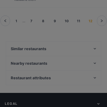
1
...
7
8
9
10
11
12
Similar restaurants
Ton's Muziek- en Eetcafé
Dumpli Bar
Nearby restaurants
El Mamma - Rijswijk
Chef Bulbol
Namaste Rijswijk
Dozo Sushi & Grill Restaurant (Prinsestraat)
Restaurant attributes
Veggiesaurus
Restaurant Ramna
Restaurants For Groups in The Hague
Calanddock Restaurant
Mad'Ras
Kid-friendly Restaurants in The Hague
Brasserie Bijna Thuis
Chopras Indian Restaurant
Late Night Food in The Hague
El Mamma BBQ - Den Haag
Casa Capello
LEGAL
Restaurants For Business Lunch in The Hague
De Paraplu - lunch diner borrel