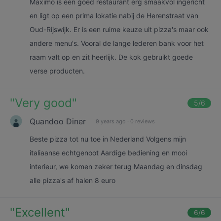
Maximo is een goed restaurant erg smaakvol ingericht
en ligt op een prima lokatie nabij de Herenstraat van
Oud-Rijswijk. Er is een ruime keuze uit pizza's maar ook
andere menu's. Vooral de lange lederen bank voor het
raam valt op en zit heerlijk. De kok gebruikt goede
verse producten.
"
Very good
"
5
/6
Quandoo Diner
9 years ago
·
0 reviews
Beste pizza tot nu toe in Nederland Volgens mijn
italiaanse echtgenoot Aardige bediening en mooi
interieur, we komen zeker terug Maandag en dinsdag
alle pizza's af halen 8 euro
"
Excellent
"
6
/6