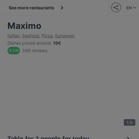
See more restaurants
EN
Maximo
Italian
,
Seafood
,
Pizza
,
European
Dishes priced around
:
16€
596 reviews
5.1
/
6
1
/
8
Table for 2 people for today