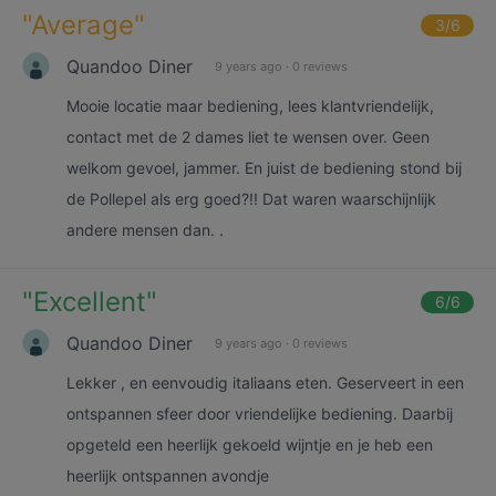
"
Average
"
3
/6
Quandoo Diner
9 years ago
·
0 reviews
Mooie locatie maar bediening, lees klantvriendelijk,
contact met de 2 dames liet te wensen over. Geen
welkom gevoel, jammer. En juist de bediening stond bij
de Pollepel als erg goed?!! Dat waren waarschijnlijk
andere mensen dan. .
"
Excellent
"
6
/6
Quandoo Diner
9 years ago
·
0 reviews
Lekker , en eenvoudig italiaans eten. Geserveert in een
ontspannen sfeer door vriendelijke bediening. Daarbij
opgeteld een heerlijk gekoeld wijntje en je heb een
heerlijk ontspannen avondje