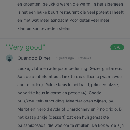
en groenten, gelukkig waren die warm. In het algemeen
is het een leuke buurt restaurant die veel potential heeft
en met wat meer aandacht voor detail veel meer
klanten kan tevreden stelen
"
Very good
"
5
/6
Quandoo Diner
9 years ago
·
0 reviews
Leuke, vlotte en adequate bediening. Gezellig interieur.
Aan de achterkant een flink terras (alleen bij warm weer
aan te raden). Ruime keus in antipasti, primi en pizze,
beperkte keus in carne en pesce (4). Goede
prijs/kwaliteitverhouding. Meerder open wijnen, bv.
Merlot en Nero d'avola of Chardonnay en Pino grigio. Bij
het kaasplankje (dessert) zat een huisgemaakte
balsamicosaus, die was om te smullen. De kok wilde zijn