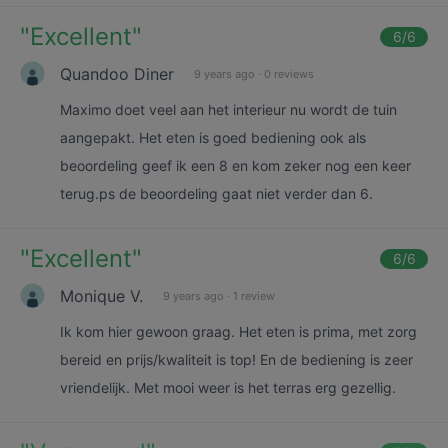
"
Excellent
"
6
/6
Quandoo Diner
9 years ago
·
0 reviews
Maximo doet veel aan het interieur nu wordt de tuin
aangepakt. Het eten is goed bediening ook als
beoordeling geef ik een 8 en kom zeker nog een keer
terug.ps de beoordeling gaat niet verder dan 6.
"
Excellent
"
6
/6
Monique V.
9 years ago
·
1 review
Ik kom hier gewoon graag. Het eten is prima, met zorg
bereid en prijs/kwaliteit is top! En de bediening is zeer
vriendelijk. Met mooi weer is het terras erg gezellig.