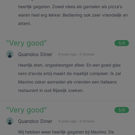
heerlijk gegeten. Zowel vlees als garnalen als pizza's
waren heel erg lekker. Bediening ook zeer vriendelijk en
attent.
"
Very good
"
5
/6
Quandoo Diner
9 years ago
·
0 reviews
Heerlijk eten, ongedwongen sfeer. En een goed glas
nero d'avola erbij maakt de maaltijd compleet. Ik zal
Maximo zeker aanraden als vrienden een Italiaans
restaurant in oud Rijswijk zoeken.
"
Very good
"
5
/6
Quandoo Diner
9 years ago
·
0 reviews
Wij hebben weer heerlijk gegeten bij Maximo. De