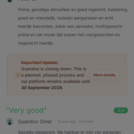
Prima, gezellige atmosfeer en goed ingericht, bediening
goed en vriendelijk, huiswijn aangeraden en echt
heerlijk bevonden, zeker een aanrader, hoofdgerecht
prima en zat mooie tijd tussen het voorgerechten en
nagerecht heerlijk,
Important Update:
Quandoo is closing down. This is
i
a planned, phased process and
More details
our platform remains available until
30 September 2026
.
"
Very good
"
5
/6
Quandoo Diner
9 years ago
·
0 reviews
Gezellig restaurant. We hebben er met vier personen