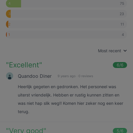
75
4
23
3
11
2
4
1
Most recent
"
Excellent
"
6
/6
Quandoo Diner
9 years ago
·
0 reviews
Heerlijk gegeten en gedronken. Het personeel was
uiterst vriendelijk. Hebben er rustig kunnen zitten en
was niet hap slik weg!! Komen hier zeker nog een keer
terug.
"
Very good
"
5
/6