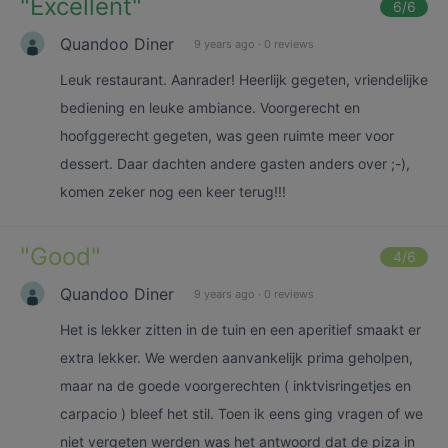
"
Excellent
"
6
/6
Quandoo Diner
9 years ago
·
0 reviews
Leuk restaurant. Aanrader! Heerlijk gegeten, vriendelijke
bediening en leuke ambiance. Voorgerecht en
hoofggerecht gegeten, was geen ruimte meer voor
dessert. Daar dachten andere gasten anders over ;-),
komen zeker nog een keer terug!!!
"
Good
"
4
/6
Quandoo Diner
9 years ago
·
0 reviews
Het is lekker zitten in de tuin en een aperitief smaakt er
extra lekker. We werden aanvankelijk prima geholpen,
maar na de goede voorgerechten ( inktvisringetjes en
carpacio ) bleef het stil. Toen ik eens ging vragen of we
niet vergeten werden was het antwoord dat de piza in