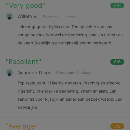
"
Very good
"
5
/6
Willem V.
9 years ago
·
1 review
Lekker gegeten bij Maximo. Ten opzichte van ons
vorige bezoek is zowel de bediening (snel en attent) als
de kaart (veelzijdig en origineel) enorm verbeterd.
"
Excellent
"
6
/6
Quandoo Diner
9 years ago
·
0 reviews
Top restaurant.!! Heerlijk gegeten. Prachtig en sfeervol
ingericht. Vriendelijke bediening, attent en alert. Een
aanwinst voor Rijswijk en zeker een bezoek waard. Jan
en Marijke
"
Average
"
3
/6