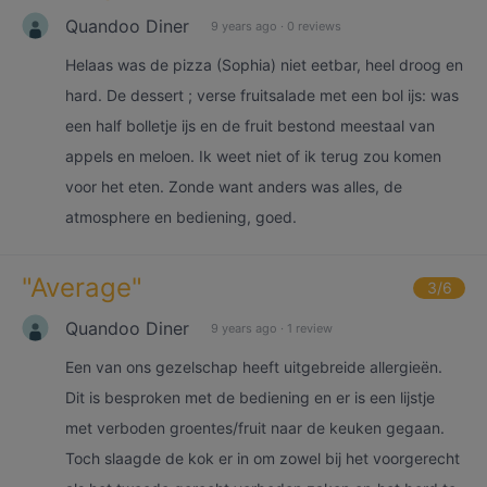
Quandoo Diner
9 years ago
·
0 reviews
Helaas was de pizza (Sophia) niet eetbar, heel droog en
hard. De dessert ; verse fruitsalade met een bol ijs: was
een half bolletje ijs en de fruit bestond meestaal van
appels en meloen. Ik weet niet of ik terug zou komen
voor het eten. Zonde want anders was alles, de
atmosphere en bediening, goed.
"
Average
"
3
/6
Quandoo Diner
9 years ago
·
1 review
Een van ons gezelschap heeft uitgebreide allergieën.
Dit is besproken met de bediening en er is een lijstje
met verboden groentes/fruit naar de keuken gegaan.
Toch slaagde de kok er in om zowel bij het voorgerecht