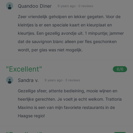
Quandoo Diner
9 years ago
·
0 reviews
Zeer vriendelijk geholpen en lekker gegeten. Voor de
kleintjes is er een speciale kaart en kleurplaat en
kleurtjes. Een gezellig avondje uit. 1 minpuntje; jammer
dat de sauvignon blanc alleen per fles geschonken
wordt, per glas was niet mogelijk.
"
Excellent
"
6
/6
Sandra v.
9 years ago
·
3 reviews
Gezellige sfeer, attente bedieining, mooie wijnen en
heerlijke gerechten. Je voelt je echt welkom. Trattoria
Maximo is een van mijn favoriete restaurants in de
Haagse regio!