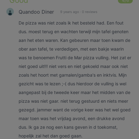
"
Good
"
4
/6
Quandoo Diner
9 years ago
·
0 reviews
De pizza was niet zoals ik het besteld had. Een fout
dus. moest terug en wachten terwijl mijn tafel genoten
aan het eten waren. Kan gebeuren maar toen kwam de
ober aan tafel, te verdedigen, met een bakje waarin
was te benoemen Frutti de Mar pizza vulling. Het zat er
niet goed uit!!! niet vers en niet gekoeld maar ook niet
zoals het hoort met garnalen/gamba's en inktvis. Mijn
gezicht was te lezen ;-( dus hierdoor de vulling is wel
aangepast bij de tweede keer maar het midden van de
pizza was niet gaar. niet terug gestuurd en niets meer
gezegd. jammer want de vorige keer was het wel goed
maar toen was het vrijdag avond, een drukke avond
dus. Ik ga ze nog een kans geven in d toekomst,
hopelijk zal het dan goed gaan.