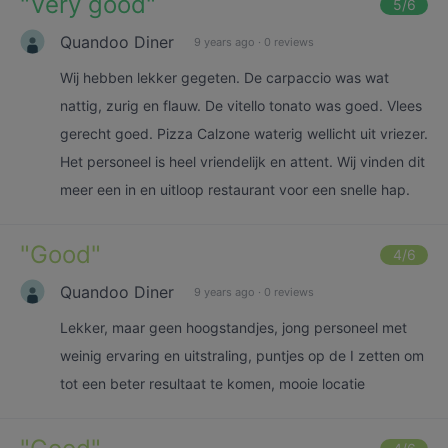
"
Very good
"
5
/6
Quandoo Diner
9 years ago
·
0 reviews
Wij hebben lekker gegeten. De carpaccio was wat
nattig, zurig en flauw. De vitello tonato was goed. Vlees
gerecht goed. Pizza Calzone waterig wellicht uit vriezer.
Het personeel is heel vriendelijk en attent. Wij vinden dit
meer een in en uitloop restaurant voor een snelle hap.
"
Good
"
4
/6
Quandoo Diner
9 years ago
·
0 reviews
Lekker, maar geen hoogstandjes, jong personeel met
weinig ervaring en uitstraling, puntjes op de I zetten om
tot een beter resultaat te komen, mooie locatie