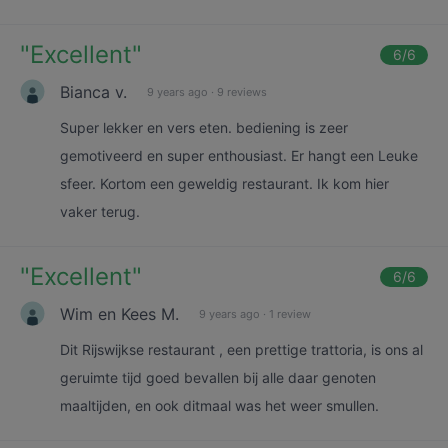
"
Excellent
"
6
/6
Bianca v.
9 years ago
·
9 reviews
Super lekker en vers eten. bediening is zeer
gemotiveerd en super enthousiast. Er hangt een Leuke
sfeer. Kortom een geweldig restaurant. Ik kom hier
vaker terug.
"
Excellent
"
6
/6
Wim en Kees M.
9 years ago
·
1 review
Dit Rijswijkse restaurant , een prettige trattoria, is ons al
geruimte tijd goed bevallen bij alle daar genoten
maaltijden, en ook ditmaal was het weer smullen.