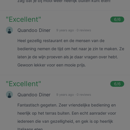
zag dat je bij mooi weer heerlijk buiten kunt eten!
"
Excellent
"
6
/6
Quandoo Diner
9 years ago
·
0 reviews
Heel gezellig restaurant en de mensen van de
bediening nemen de tijd om het naar je zin te maken. Ze
laten je de wijn proeven als je daar vragen over hebt.
Gewoon lekker voor een mooie prijs.
"
Excellent
"
6
/6
Quandoo Diner
9 years ago
·
0 reviews
Fantastisch gegeten. Zeer vriendelijke bediening en
heerlijk op het terras buiten. Een echt aanrader voor
iedereen die van gezelligheid, en gek is op heerlijk
Italiaans eten.