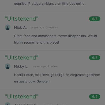
geprijsd! Prettige ambiance en fijne bediening.
"
Uitstekend
"
6
/6
Nick A.
a year ago
·
2 reviews
Great food and atmosphere, never disappoints. Would
highly recommend this place!
"
Uitstekend
"
6
/6
Nikky L.
a year ago
·
1 review
Heerlijk eten, met lieve, gezellige en zorgzame gastheer
en gastvrouw. Genoten!
"
Uitstekend
"
6
/6