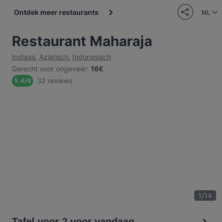
Ontdek meer restaurants
NL
Restaurant Maharaja
Indiaas
,
Aziatisch
,
Indonesisch
Gerecht voor ongeveer
:
16€
32 reviews
5.4
/
6
1
/
14
Tafel voor 2 voor vandaag