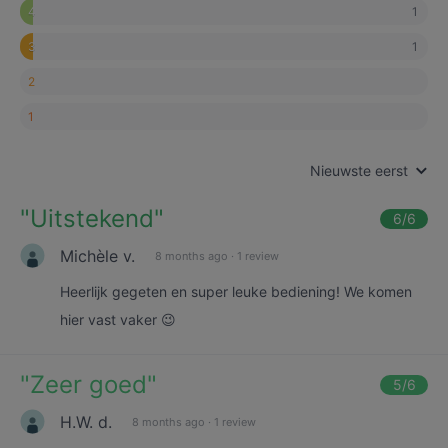
1
4
1
3
2
1
Nieuwste eerst
"
Uitstekend
"
6
/6
Michèle v.
8 months ago
·
1 review
Heerlijk gegeten en super leuke bediening! We komen
hier vast vaker 😉
"
Zeer goed
"
5
/6
H.W. d.
8 months ago
·
1 review