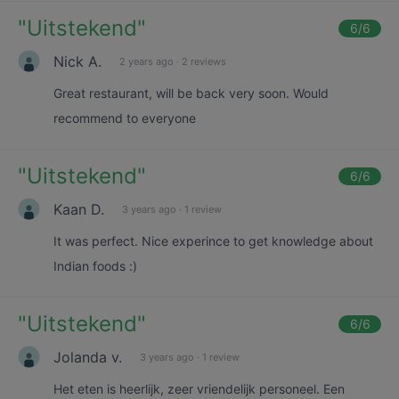
"
Uitstekend
"
6
/6
Nick A.
2 years ago
·
2 reviews
Great restaurant, will be back very soon. Would
recommend to everyone
"
Uitstekend
"
6
/6
Kaan D.
3 years ago
·
1 review
It was perfect. Nice experince to get knowledge about
Indian foods :)
"
Uitstekend
"
6
/6
Jolanda v.
3 years ago
·
1 review
Het eten is heerlijk, zeer vriendelijk personeel. Een