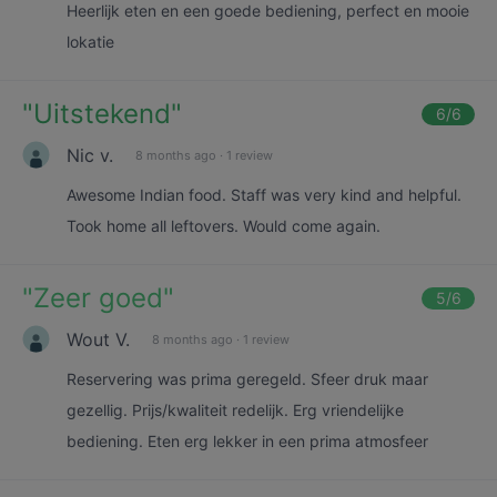
Heerlijk eten en een goede bediening, perfect en mooie
lokatie
"
Uitstekend
"
6
/6
Nic v.
8 months ago
·
1 review
Awesome Indian food. Staff was very kind and helpful.
Took home all leftovers. Would come again.
"
Zeer goed
"
5
/6
Wout V.
8 months ago
·
1 review
Reservering was prima geregeld. Sfeer druk maar
gezellig. Prijs/kwaliteit redelijk. Erg vriendelijke
bediening. Eten erg lekker in een prima atmosfeer