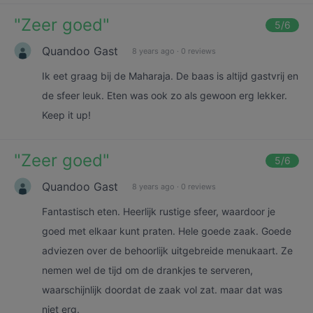
"
Zeer goed
"
5
/6
Quandoo Gast
8 years ago
·
0 reviews
Ik eet graag bij de Maharaja. De baas is altijd gastvrij en
de sfeer leuk. Eten was ook zo als gewoon erg lekker.
Keep it up!
"
Zeer goed
"
5
/6
Quandoo Gast
8 years ago
·
0 reviews
Fantastisch eten. Heerlijk rustige sfeer, waardoor je
goed met elkaar kunt praten. Hele goede zaak. Goede
adviezen over de behoorlijk uitgebreide menukaart. Ze
nemen wel de tijd om de drankjes te serveren,
waarschijnlijk doordat de zaak vol zat. maar dat was
niet erg.