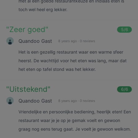
met al een goede restaurantkeuze en Indiaas eten is
toch wel heel erg lekker.
"
Zeer goed
"
5
/6
Quandoo Gast
8 years ago
·
0 reviews
Het is een gezellig restaurant waar een warme sfeer
heerst. De wachttijd voor het eten was lang, maar dat
het eten op tafel stond was het lekker.
"
Uitstekend
"
6
/6
Quandoo Gast
8 years ago
·
0 reviews
Vriendelijke en persoonlijke bediening, heerlijk eten! Een
restaurant waar je je op je gemak voelt en gewoon
graag nog eens terug gaat. Je voelt je gewoon welkom.