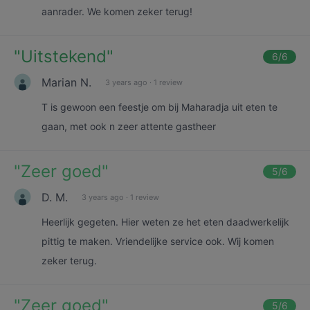
aanrader. We komen zeker terug!
"
Uitstekend
"
6
/6
Marian N.
3 years ago
·
1 review
T is gewoon een feestje om bij Maharadja uit eten te
gaan, met ook n zeer attente gastheer
"
Zeer goed
"
5
/6
D. M.
3 years ago
·
1 review
Heerlijk gegeten. Hier weten ze het eten daadwerkelijk
pittig te maken. Vriendelijke service ook. Wij komen
zeker terug.
"
Zeer goed
"
5
/6