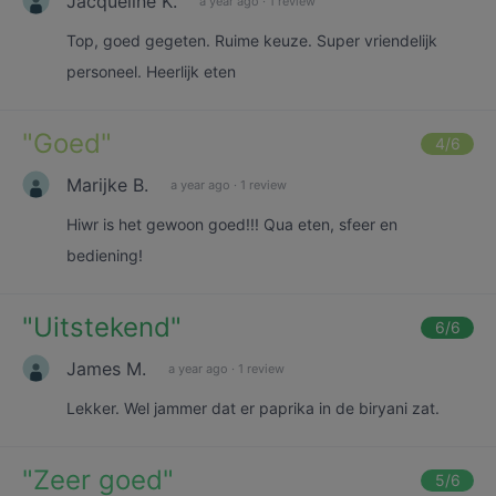
Jacqueline K.
a year ago
·
1 review
Top, goed gegeten. Ruime keuze. Super vriendelijk
personeel. Heerlijk eten
"
Goed
"
4
/6
Marijke B.
a year ago
·
1 review
Hiwr is het gewoon goed!!! Qua eten, sfeer en
bediening!
"
Uitstekend
"
6
/6
James M.
a year ago
·
1 review
Lekker. Wel jammer dat er paprika in de biryani zat.
"
Zeer goed
"
5
/6