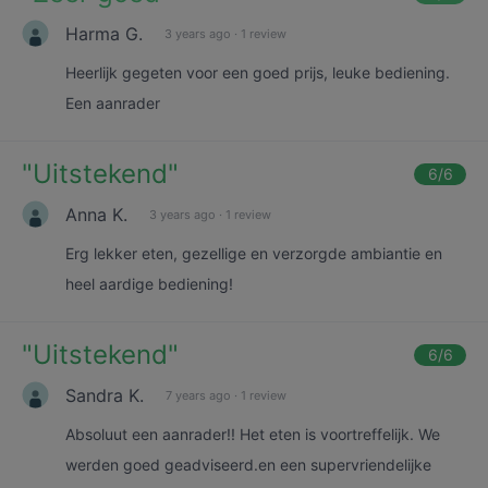
Harma G.
3 years ago
·
1 review
Heerlijk gegeten voor een goed prijs, leuke bediening.
Een aanrader
"
Uitstekend
"
6
/6
Anna K.
3 years ago
·
1 review
Erg lekker eten, gezellige en verzorgde ambiantie en
heel aardige bediening!
"
Uitstekend
"
6
/6
Sandra K.
7 years ago
·
1 review
Absoluut een aanrader!! Het eten is voortreffelijk. We
werden goed geadviseerd.en een supervriendelijke