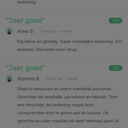
bediening.
"
Zeer goed
"
5
/6
Anne G.
7 years ago
·
1 review
Erg lekker en gezellig. Super vriendelijke bediening. Een
aanrader. Wij komen weer terug.
"
Zeer goed
"
5
/6
Alphons B.
8 years ago
·
1 review
Sfeervol restaurant en uiterst vriendelijk personeel.
Gerechten zijn smakelijk, gevarieerd en kleurrijk. Toch
een minpuntje: de bediening vergat onze
voorgerechten door te geven aan de keuken. De
oprechte excuses maakten dit weer helemaal goed. Al