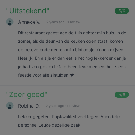
"
Uitstekend
"
6
/6
Anneke V.
2 years ago
·
1 review
Dit restaurant grenst aan de tuin achter mijn huis. In de
zomer, als de deur van de keuken open staat, komen
de betoverende geuren mijn biotioopje binnen drijven.
Heerlijk. En als je er dan eet is het nog lekkerder dan je
je had voorgesteld. Ga erheen lieve mensen, het is een
feestje voor alle zintuigen ❤️
"
Zeer goed
"
5
/6
Robina D.
2 years ago
·
1 review
Lekker gegeten. Prijskwaliteit veel tegen. Vriendelijk
personeel Leuke gezellige zaak.