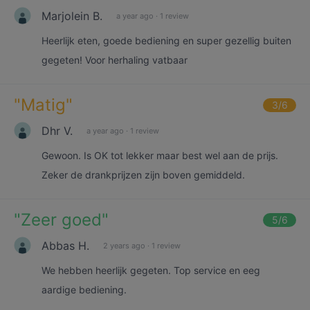
Marjolein B.
a year ago
·
1 review
Heerlijk eten, goede bediening en super gezellig buiten
gegeten! Voor herhaling vatbaar
"
Matig
"
3
/6
Dhr V.
a year ago
·
1 review
Gewoon. Is OK tot lekker maar best wel aan de prijs.
Zeker de drankprijzen zijn boven gemiddeld.
"
Zeer goed
"
5
/6
Abbas H.
2 years ago
·
1 review
We hebben heerlijk gegeten. Top service en eeg
aardige bediening.