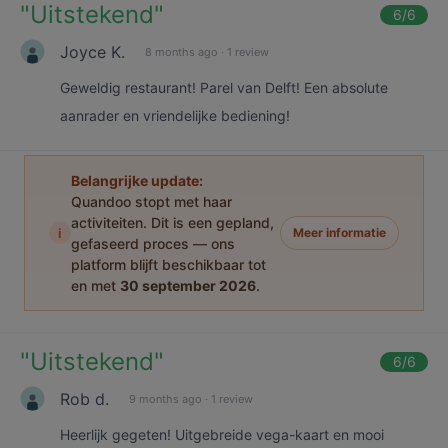
"
Uitstekend
"
6
/6
Joyce K.
8 months ago
·
1 review
Geweldig restaurant! Parel van Delft! Een absolute
aanrader en vriendelijke bediening!
Belangrijke update:
Quandoo stopt met haar
activiteiten. Dit is een gepland,
i
Meer informatie
gefaseerd proces — ons
platform blijft beschikbaar tot
en met
30 september 2026
.
"
Uitstekend
"
6
/6
Rob d.
9 months ago
·
1 review
Heerlijk gegeten! Uitgebreide vega-kaart en mooi